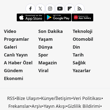
Video
Son Dakika
Teknoloji
Programlar
Yaşam
Otomobil
Galeri
Dünya
Din
Canlı Yayın
Spor
Tarih
A Haber Özel
Magazin
Sağlık
Gündem
Viral
Yazarlar
Ekonomi
RSS
•
Bize Ulaşın
•
Künye/İletişim
•
Veri Politikası
•
Frekanslar
•
Arşiv
•
Yayın Akışı
•
Gizlilik Bildirimi
•