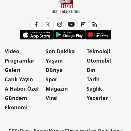
Bizi Takip Edin
Video
Son Dakika
Teknoloji
Programlar
Yaşam
Otomobil
Galeri
Dünya
Din
Canlı Yayın
Spor
Tarih
A Haber Özel
Magazin
Sağlık
Gündem
Viral
Yazarlar
Ekonomi
RSS
•
Bize Ulaşın
•
Künye/İletişim
•
Veri Politikası
•