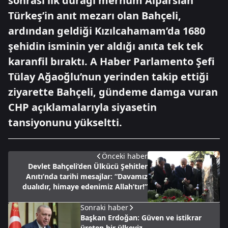
sonrası ilk durağı merhum Alparslan
Türkeş’in anıt mezarı olan Bahçeli,
ardından geldiği Kızılcahamam’da 1680
şehidin isminin yer aldığı anıta tek tek
karanfil bıraktı. A Haber Parlamento Şefi
Tülay Ağaoğlu’nun yerinden takip ettiği
ziyarette Bahçeli, gündeme damga vuran
CHP açıklamalarıyla siyasetin
tansiyonunu yükseltti.
Önceki haber
Devlet Bahçeli’den Ülkücü Şehitler
Anıtı’nda tarihi mesajlar: “Davamız
dualıdır, himaye edenimiz Allah’tır!”
Sonraki haber
Başkan Erdoğan: Güven ve istikrar
üreten bir ülkeyiz