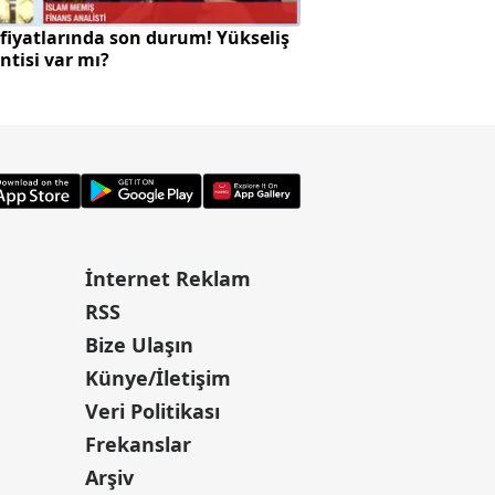
 fiyatlarında son durum! Yükseliş
Öldürdüğü komşus
ntisi var mı?
aracını ateşe verdi
İnternet Reklam
RSS
Bize Ulaşın
Künye/İletişim
Veri Politikası
Frekanslar
Arşiv