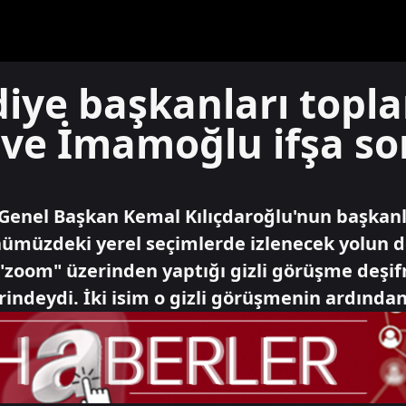
iye başkanları topla
 ve İmamoğlu ifşa so
, Genel Başkan Kemal Kılıçdaroğlu'nun başkan
nümüzdeki yerel seçimlerde izlenecek yolun de
le "zoom" üzerinden yaptığı gizli görüşme deş
indeydi. İki isim o gizli görüşmenin ardından 