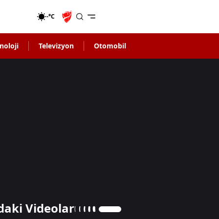
-°C
noloji
Televizyon
Otomobil
daki Videolar