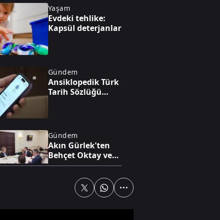
Yaşam
Evdeki tehlike:
Kapsül deterjanlar
Gündem
Ansiklopedik Türk
Tarih Sözlüğü
yayında
Gündem
Akın Gürlek'ten
Behçet Oktay ve
Uğur Mumcu
dosyaları için
görüşme
Gündem
Başarılı öğrenciye
maaş gibi burs