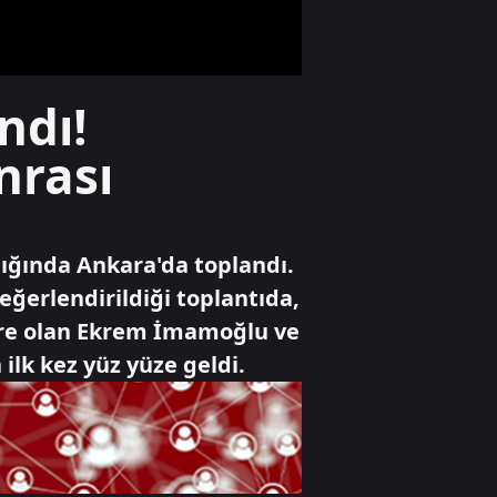
desteği
Yaşam
ndı!
Cumhuriyet
tarihinin en
nrası
yüksek üretimi
bekleniyor
Gündem
lığında Ankara'da toplandı.
Bilecik'te arazide
çıkan yangın
ğerlendirildiği toplantıda,
söndürüldü
ifre olan Ekrem İmamoğlu ve
ilk kez yüz yüze geldi.