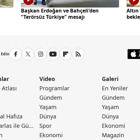
Başkan Erdoğan ve Bahçeli'den
Altın
"Terörsüz Türkiye" mesajı
bekle
p Edin
lar
Video
Galeri
Atlası
Programlar
En Yeniler
Gündem
Gündem
Yaşam
Yaşam
l Hafıza
Dünya
Dünya
Canan Barlas ile Gündem
Spor
Ekonomi
n
Ekonomi
Magazin