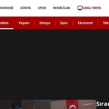
CANLI YAYIN
EKONOMİ
DÜNYA
SPOR
RESMİ İLAN
ndem
Yaşam
Dünya
Spor
Ekonomi
Tek
Sıra