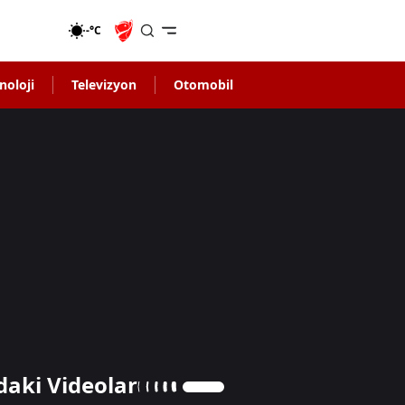
-°C
noloji
Televizyon
Otomobil
daki Videolar