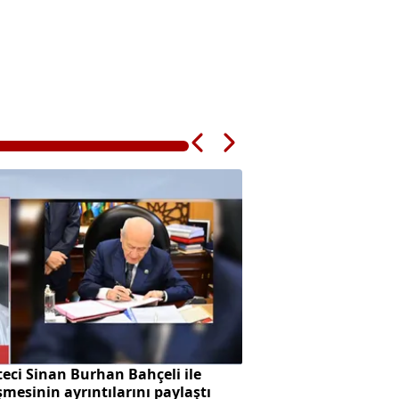
eci Sinan Burhan Bahçeli ile
SpaceX roketi Ay'a 
mesinin ayrıntılarını paylaştı
oluştu