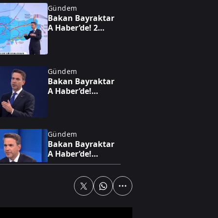
Gündem
Bakan Bayraktar
A Haber’de! 2
trilyon dolarlık
enerji hamlesi:
Türkiye sahada
oyunu değiştiriyor
Gündem
Bakan Bayraktar
A Haber’de!
Petrolün yeni
rotası Türkiye: Dev
anlaşmayla
milyarlarca
Gündem
dolarlık hamle
Bakan Bayraktar
A Haber’de!
Karadeniz'de yeni
enerji hamlesi:
Türkiye
Bulgaristan'da
Gündem
sahaya iniyor
Bakan
Bayraktar'dan dev