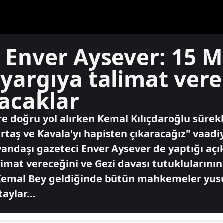
 Enver Aysever: 15 M
 yargıya talimat ver
kacaklar
 doğru yol alırken Kemal Kılıçdaroğlu sürekli
taş ve Kavala'yı hapisten çıkaracağız" vaad
 yandaşı gazeteci Enver Aysever de yaptığı aç
limat vereceğini ve Gezi davası tutuklularının
 "Kemal Bey geldiğinde bütün mahkemeler yusu
aylar...