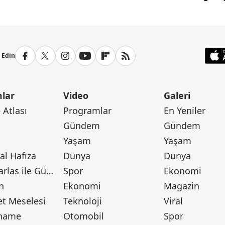
p Edin
lar
Video
Galeri
Atlası
Programlar
En Yeniler
Gündem
Gündem
Yaşam
Yaşam
l Hafıza
Dünya
Dünya
Canan Barlas ile Gündem
Spor
Ekonomi
n
Ekonomi
Magazin
t Meselesi
Teknoloji
Viral
tname
Otomobil
Spor