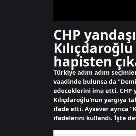
CHP yandaşı
Kılıçdaroğlu
hapisten çı
Türkiye adım adım seçimlere
vaadinde bulunsa da "Demir
edeceklerini ima etti. CHP
Kılıçdaroğlu'nun yargıya ta
ifade etti. Aysever ayrıca
ifadelerini kullandı. İşte det