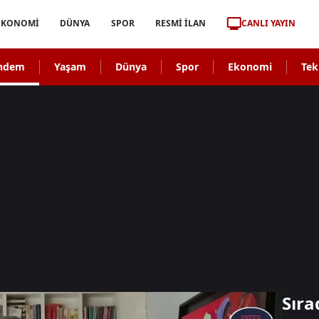
CANLI YAYIN
EKONOMİ
DÜNYA
SPOR
RESMİ İLAN
ndem
Yaşam
Dünya
Spor
Ekonomi
Tek
Sıra