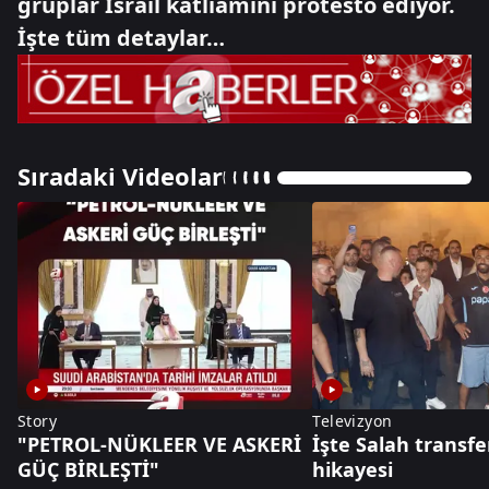
gruplar İsrail katliamını protesto ediyor.
İşte tüm detaylar…
Sıradaki Videolar
Story
Televizyon
"PETROL-NÜKLEER VE ASKERİ
İşte Salah transfe
GÜÇ BİRLEŞTİ"
hikayesi