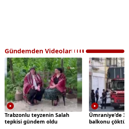
Gündemden Videolar
Trabzonlu teyzenin Salah
Ümraniye’de 3 k
tepkisi gündem oldu
balkonu çöktü