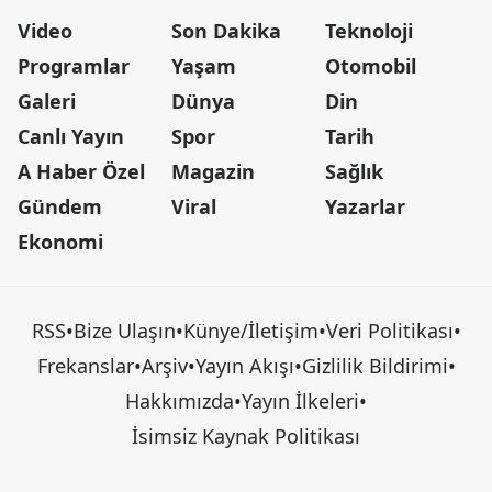
Video
Son Dakika
Teknoloji
Programlar
Yaşam
Otomobil
Galeri
Dünya
Din
Canlı Yayın
Spor
Tarih
A Haber Özel
Magazin
Sağlık
Gündem
Viral
Yazarlar
Ekonomi
RSS
•
Bize Ulaşın
•
Künye/İletişim
•
Veri Politikası
•
Frekanslar
•
Arşiv
•
Yayın Akışı
•
Gizlilik Bildirimi
•
Hakkımızda
•
Yayın İlkeleri
•
İsimsiz Kaynak Politikası