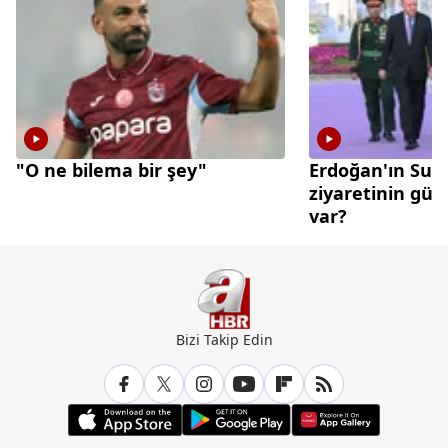
"O ne bilema bir şey"
Erdoğan'ın Suu
ziyaretinin gü
var?
Bizi Takip Edin