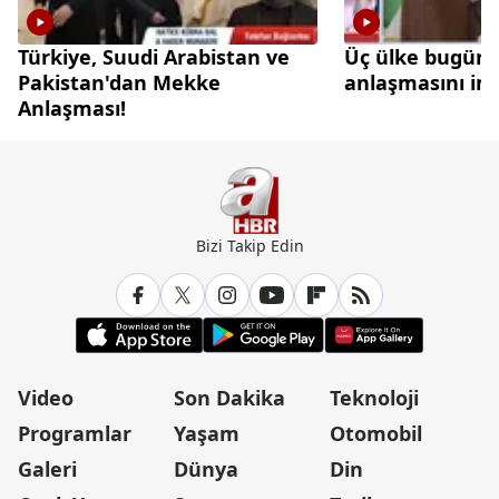
Türkiye, Suudi Arabistan ve
Üç ülke bugün
Pakistan'dan Mekke
anlaşmasını im
Anlaşması!
Bizi Takip Edin
Video
Son Dakika
Teknoloji
Programlar
Yaşam
Otomobil
Galeri
Dünya
Din