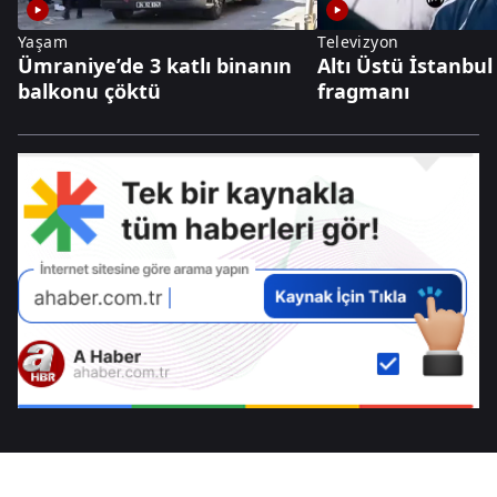
Yaşam
Televizyon
Ümraniye’de 3 katlı binanın
Altı Üstü İstanbul
balkonu çöktü
fragmanı