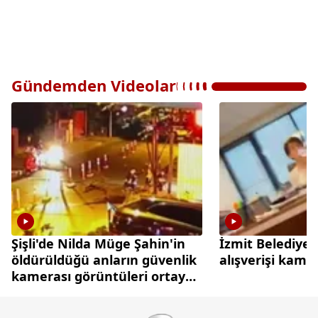
Gündemden Videolar
Şişli'de Nilda Müge Şahin'in
İzmit Belediyes
öldürüldüğü anların güvenlik
alışverişi kame
kamerası görüntüleri ortaya
çıktı