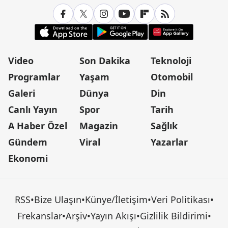
Video
Son Dakika
Teknoloji
Programlar
Yaşam
Otomobil
Galeri
Dünya
Din
Canlı Yayın
Spor
Tarih
A Haber Özel
Magazin
Sağlık
Gündem
Viral
Yazarlar
Ekonomi
RSS
•
Bize Ulaşın
•
Künye/İletişim
•
Veri Politikası
•
Frekanslar
•
Arşiv
•
Yayın Akışı
•
Gizlilik Bildirimi
•