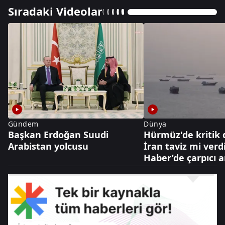
Sıradaki Videolar
Gündem
Dünya
Başkan Erdoğan Suudi
Hürmüz'de kritik
Arabistan yolcusu
İran taviz mi verd
Haber’de çarpıcı a