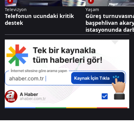
Televizyon
Yaşam
Telefonun ucundaki kritik
Güreş turnuvasın
destek
başpehlivan akary
istasyonunda darb