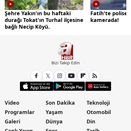
Şehre Yakın'ın bu haftaki
Fatih'te polise b
durağı Tokat'ın Turhal ilçesine
kamerada!
bağlı Necip Köyü.
Bizi Takip Edin
Video
Son Dakika
Teknoloji
Programlar
Yaşam
Otomobil
Galeri
Dünya
Din
Canlı Yayın
Spor
Tarih