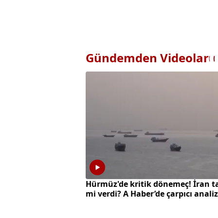
Gündemden Videolar
Hürmüz'de kritik dönemeç! İran t
mi verdi? A Haber’de çarpıcı analiz