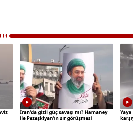
aviz
İran'da gizli güç savaşı mı? Hamaney
Yaya 
ile Pezeşkiyan’ın sır görüşmesi
karşı