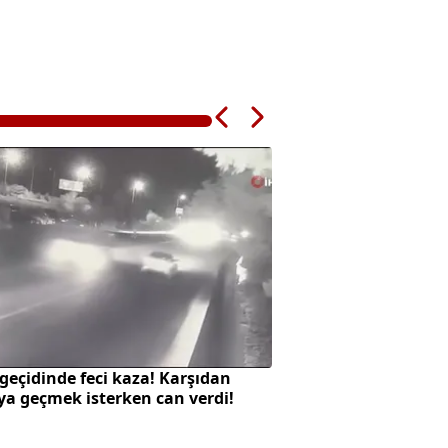
geçidinde feci kaza! Karşıdan
SpaceX roketi Ay'a 
ya geçmek isterken can verdi!
oluştu