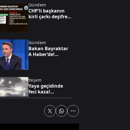
Gündem
CHP'li başkanın
kirli çarkı deşifre
oldu: "Ben
yürüyen parayım
bebeğim!”
Gündem
Bakan Bayraktar
A Haber’de!
Karadeniz'de yeni
enerji hamlesi:
Türkiye
Bulgaristan'da
Yaşam
sahaya iniyor
Yaya geçidinde
feci kaza!
Karşıdan karşıya
geçmek isterken
can verdi!
Dünya
Hürmüz'de kritik
dönemeç! İran