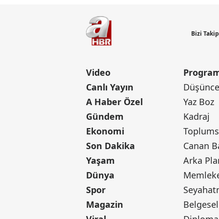
Bizi Taki
Video
Program
Canlı Yayın
Düşünce 
A Haber Özel
Yaz Boz
Gündem
Kadraj
Ekonomi
Toplumsa
Son Dakika
Yaşam
Arka Pla
Dünya
Memleke
Spor
Seyaha
Magazin
Belgesel
Viral
Diploma