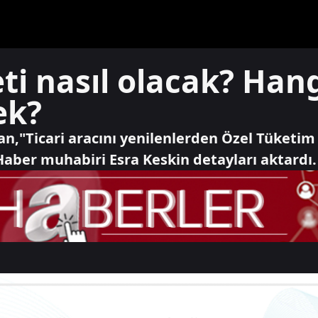
i nasıl olacak? Hang
ek?
n,"Ticari aracını yenilenlerden Özel Tüketim
aber muhabiri Esra Keskin detayları aktardı.