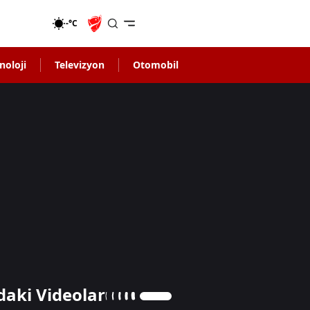
-°C
noloji
Televizyon
Otomobil
daki Videolar