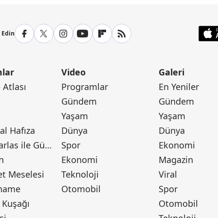
p Edin
lar
Video
Galeri
Atlası
Programlar
En Yeniler
Gündem
Gündem
Yaşam
Yaşam
l Hafıza
Dünya
Dünya
Canan Barlas ile Gündem
Spor
Ekonomi
n
Ekonomi
Magazin
t Meselesi
Teknoloji
Viral
tname
Otomobil
Spor
 Kuşağı
Otomobil
si
Teknoloji