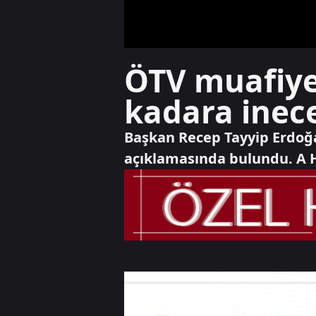
ÖTV muafiyet
kadara inec
Başkan Recep Tayyip Erdoğa
açıklamasında bulundu. A H