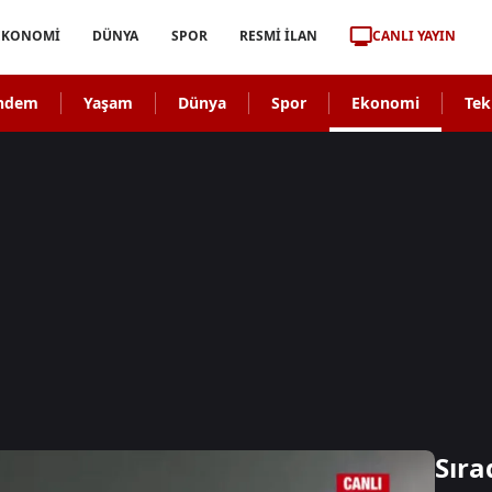
CANLI YAYIN
EKONOMİ
DÜNYA
SPOR
RESMİ İLAN
ndem
Yaşam
Dünya
Spor
Ekonomi
Tek
Sıra