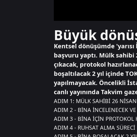
Büyük dönüş
Kentsel dönüşümde 'yarısı 
başvuru yaptı. Mülk sahibi 
çıkacak, protokol hazırlan
boşaltılacak 2 yıl içinde 
yapılmayacak. Öncelikli İst
canlı yayınında Takvim gaz
ADIM 1: MÜLK SAHİBİ 26 NİSA
ADIM 2 - BİNA İNCELENECEK V
ADIM 3 - BİNA İÇİN PROTOKOL
ADIM 4 - RUHSAT ALMA SÜRECİ
ADIM 5 - BİNA BOŞALACAK 2 Y