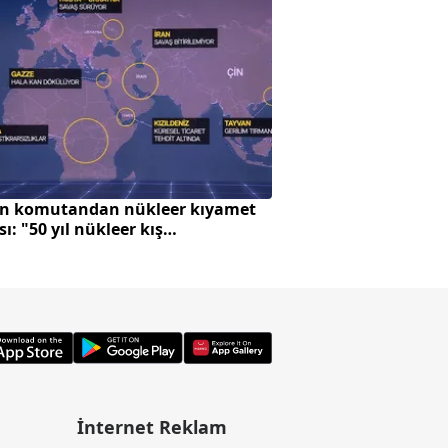
n komutandan nükleer kıyamet
Avrupa'da zeytin ü
sı: "50 yıl nükleer kış
Türkiye'ye çevrildi
abiliriz"
İnternet Reklam