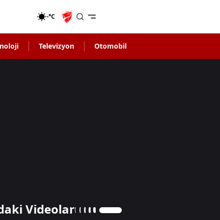
-°C
noloji
Televizyon
Otomobil
daki Videolar