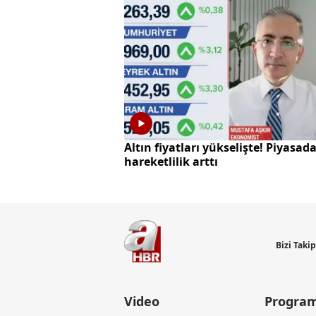
Altın fiyatları yükselişte! Piyasad
hareketlilik arttı
Bizi Taki
Video
Program