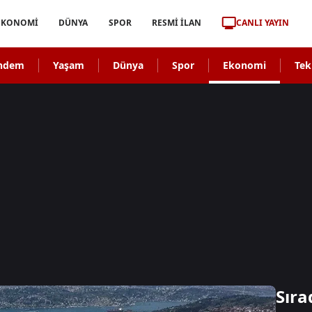
CANLI YAYIN
EKONOMİ
DÜNYA
SPOR
RESMİ İLAN
ndem
Yaşam
Dünya
Spor
Ekonomi
Tek
Sıra