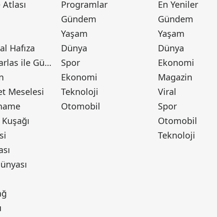
Atlası
Programlar
En Yeniler
Gündem
Gündem
Yaşam
Yaşam
l Hafıza
Dünya
Dünya
Canan Barlas ile Gündem
Spor
Ekonomi
n
Ekonomi
Magazin
t Meselesi
Teknoloji
Viral
tname
Otomobil
Spor
 Kuşağı
Otomobil
si
Teknoloji
ası
ünyası
ı
ağ
u