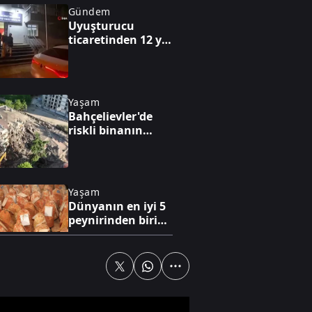
Gündem
Uyuşturucu
ticaretinden 12 yıl
6 ay kesinleşmiş
hapisle aranan
şahıs yakalandı
Yaşam
Bahçelievler'de
riskli binanın
kontrollü
yıkımına başlandı
Yaşam
Dünyanın en iyi 5
peynirinden biri
Divle peyniri
Yaşam
Şişli'de Nilda Müge
Şahin'in