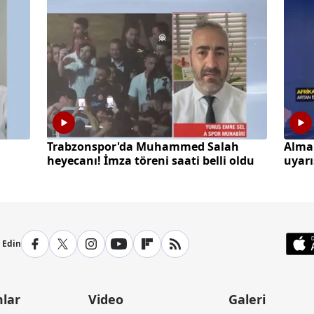
a
Trabzonspor'da Muhammed Salah
Alma
heyecanı! İmza töreni saati belli oldu
uyarı
yaşay
p Edin
lar
Video
Galeri