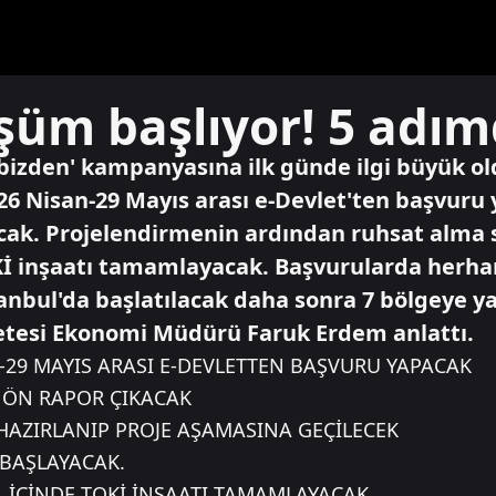
üm başlıyor! 5 adı
bizden' kampanyasına ilk günde ilgi büyük old
26 Nisan-29 Mayıs arası e-Devlet'ten başvuru 
acak. Projelendirmenin ardından ruhsat alma 
TOKİ inşaatı tamamlayacak. Başvurularda herha
anbul'da başlatılacak daha sonra 7 bölgeye ya
etesi Ekonomi Müdürü Faruk Erdem anlattı.
N-29 MAYIS ARASI E-DEVLETTEN BAŞVURU YAPACAK
E ÖN RAPOR ÇIKACAK
 HAZIRLANIP PROJE AŞAMASINA GEÇİLECEK
 BAŞLAYACAK.
IL İÇİNDE TOKİ İNŞAATI TAMAMLAYACAK