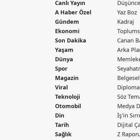
Canlı Yayın
Düşünce 
A Haber Özel
Yaz Boz
Gündem
Kadraj
Ekonomi
Toplumsa
Son Dakika
Yaşam
Arka Pla
Dünya
Memleke
Spor
Seyaha
Magazin
Belgesel
Viral
Diploma
Teknoloji
Söz Tem
Otomobil
Medya D
Din
İş'in Sırr
Tarih
Dijital Ç
Sağlık
Z Rapor