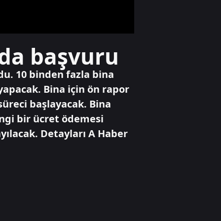
öldürüldüğü
anların güvenlik
kamerası
görüntüleri ortaya
Yaşam
mda başvuru
çıktı
Adana'da trafikte
testereyle saldırı
anı kamerada
u. 10 binden fazla bina
yapacak. Bina için ön rapor
süreci başlayacak. Bina
Gündem
FETÖ'cü: "Hedef
ngi bir ücret ödemesi
Cumhurbaşkanını
yılacak. Detayları A Haber
sağ ele
geçirmekti!"