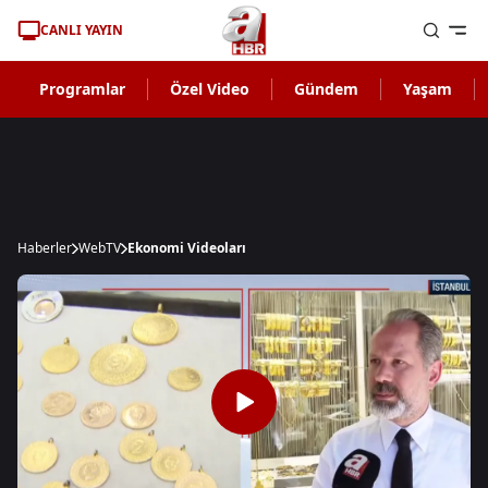
CANLI YAYIN
Programlar
Özel Video
Gündem
Yaşam
Haberler
WebTV
Ekonomi Videoları