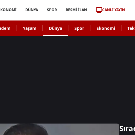
CANLI YAYIN
EKONOMİ
DÜNYA
SPOR
RESMİ İLAN
ndem
Yaşam
Dünya
Spor
Ekonomi
Tek
Sıra