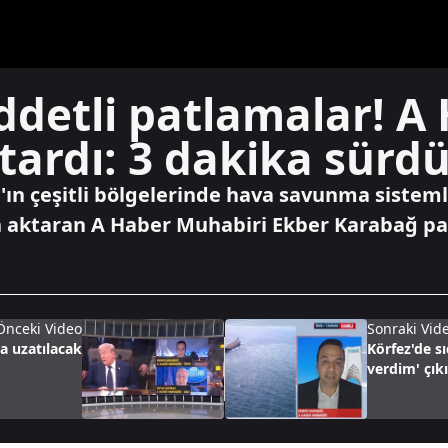
ddetli patlamalar! A
ardı: 3 dakika sürd
'ın çeşitli bölgelerinde hava savunma sisteml
n aktaran A Haber Muhabiri Ekber Karabağ pa
Önceki Video
Sonraki Vid
ta uzatılacak
Körfez'de s
verdim' çıkı