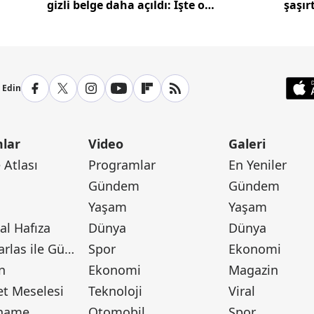
gizli belge daha açıldı: İşte o
şaşır
görüntüler
p Edin
lar
Video
Galeri
Atlası
Programlar
En Yeniler
Gündem
Gündem
Yaşam
Yaşam
l Hafıza
Dünya
Dünya
Canan Barlas ile Gündem
Spor
Ekonomi
n
Ekonomi
Magazin
t Meselesi
Teknoloji
Viral
tname
Otomobil
Spor