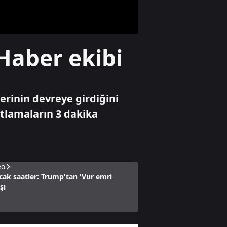
dikkat çekti
Gündem
 Haber ekibi
Altın fiyatları
neden yükseliyor?
ü
erinin devreye girdiğini
Yaşam
tlamaların 3 dakika
Arslantepe
Höyüğü'nde 5 bin
400 yıllık tarih
ziyaretçiye açıldı
eo
ıcak saatler: Trump'tan 'Vur emri
şı