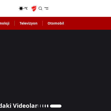
-°C
noloji
Televizyon
Otomobil
daki Videolar