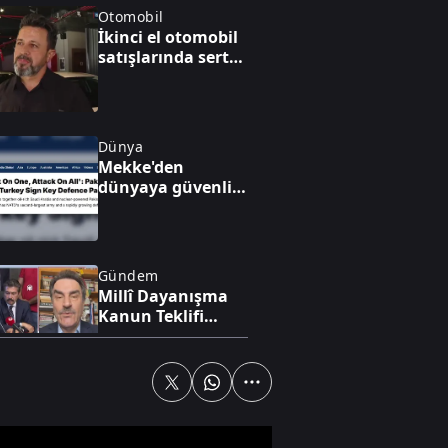
Otomobil
İkinci el otomobil
satışlarında sert
fren
Dünya
Mekke'den
dünyaya güvenlik
mesajı
Gündem
Millî Dayanışma
Kanun Teklifi
komisyondan
geçti
Yaşam
Ferdi Tayfur'un
torunu Efe sesiyle