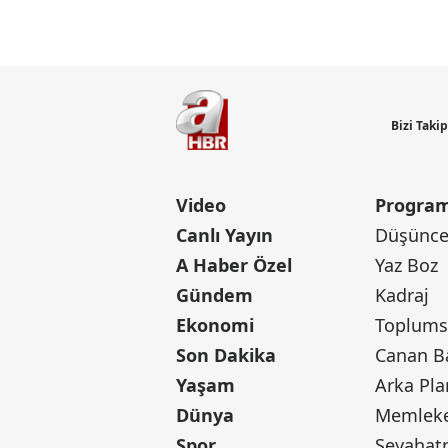
Bizi Taki
Video
Program
Canlı Yayın
Düşünce 
A Haber Özel
Yaz Boz
Gündem
Kadraj
Ekonomi
Toplumsa
Son Dakika
Yaşam
Arka Pla
Dünya
Memleke
Spor
Seyaha