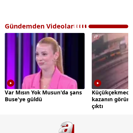
Gündemden Videolar
Var Mısın Yok Musun'da şans
Küçükçekmece'd
Buse'ye güldü
kazanın görünt
çıktı