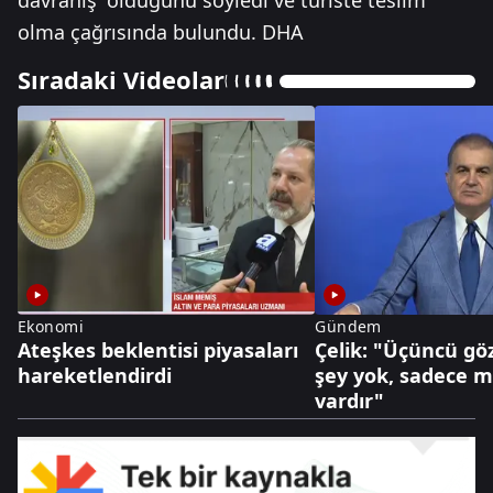
davranış' olduğunu söyledi ve turiste teslim
olma çağrısında bulundu. DHA
Sıradaki Videolar
Ekonomi
Gündem
Ateşkes beklentisi piyasaları
Çelik: "Üçüncü göz
hareketlendirdi
şey yok, sadece mi
vardır"