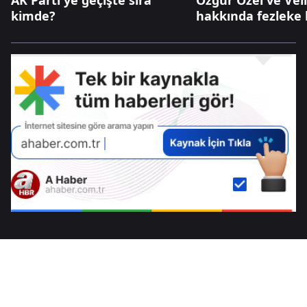
AK Parti'ye geçişte sıra
Özgür Özel ve Vel
kimde?
hakkında fezleke 