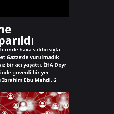
günlük geçici
anlaşma
Gündem
ne
Başkan Vekilliği
seçimlerinde oy
arıldı
iptali skandalı!
lerinde hava saldırısıyla
Ekonomi
evlet Gazze’de vurulmadık
Ateşkes beklentisi
z bir acı yaşattı. İHA Deyr
piyasaları
hareketlendirdi
inde güvenli bir yer
acı İbrahim Ebu Mehdi, 6