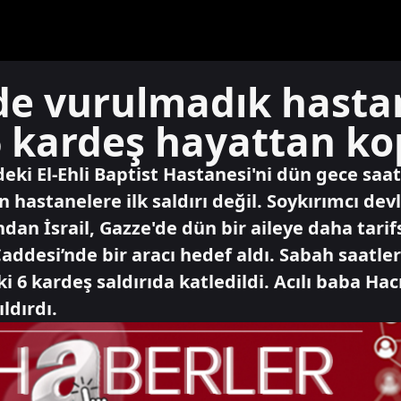
’de vurulmadık hasta
 kardeş hayattan kop
eki El-Ehli Baptist Hastanesi'ni dün gece saat
in hastanelere ilk saldırı değil. Soykırımcı d
n İsrail, Gazze'de dün bir aileye daha tarifsi
addesi’nde bir aracı hedef aldı. Sabah saatler
ki 6 kardeş saldırıda katledildi. Acılı baba H
ldırdı.