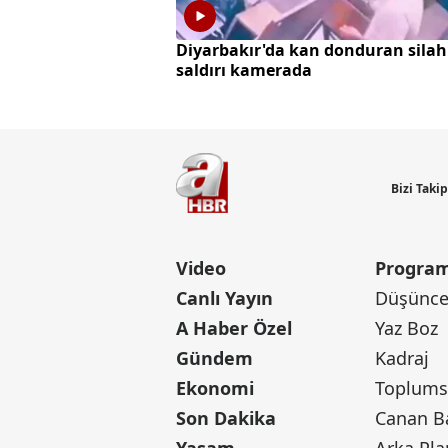
Diyarbakır'da kan donduran silah
saldırı kamerada
Bizi Taki
Video
Program
Canlı Yayın
Düşünce 
A Haber Özel
Yaz Boz
Gündem
Kadraj
Ekonomi
Toplumsa
Son Dakika
Yaşam
Arka Pla