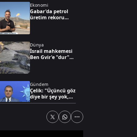
Ekonomi
Gabar'da petrol
üretim rekoru
kırıldı
Dünya
İsrail mahkemesi
Ben Gvir'e "dur"
dedi
Gündem
Çelik: "Üçüncü göz
diye bir şey yok,
sadece milli göz
vardır"
Dünya
Hürmüz
Boğazı'nda 60