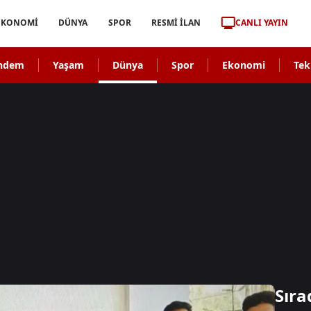
CANLI YAYIN
EKONOMİ
DÜNYA
SPOR
RESMİ İLAN
ndem
Yaşam
Dünya
Spor
Ekonomi
Tek
Sıra