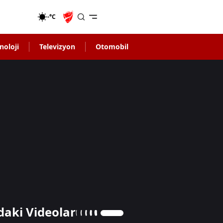
-°C
noloji
Televizyon
Otomobil
daki Videolar