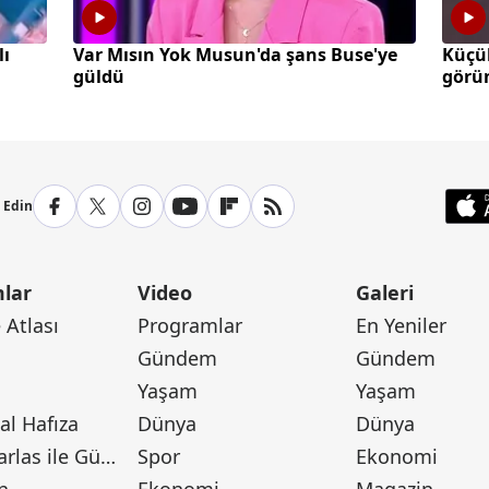
lı
Var Mısın Yok Musun'da şans Buse'ye
Küçü
güldü
görün
p Edin
lar
Video
Galeri
Atlası
Programlar
En Yeniler
Gündem
Gündem
Yaşam
Yaşam
l Hafıza
Dünya
Dünya
Canan Barlas ile Gündem
Spor
Ekonomi
n
Ekonomi
Magazin