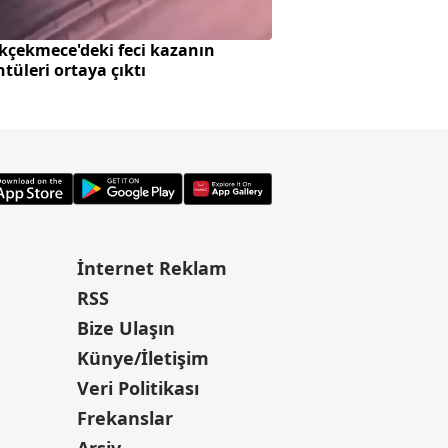
kçekmece'deki feci kazanın
Togg'dan ağustos k
tüleri ortaya çıktı
faiz ve 3 ay ödeme
İnternet Reklam
RSS
Bize Ulaşın
Künye/İletişim
Veri Politikası
Frekanslar
Arşiv