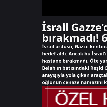
İsrail Gazze
bırakmadı! 6
İsrail ordusu, Gazze kentind
hedef aldı. Ancak bu İsrail'
hastane bırakmadı. Öte yanda
Belah'ın batısındaki Reşid C
arayışıyla yola çıkan araçta
oğlunun cenaze namazını kı