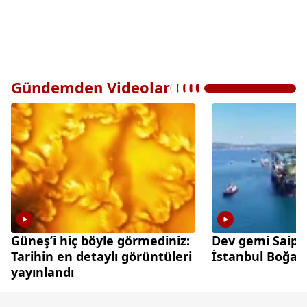
Gündemden Videolar
Güneş’i hiç böyle görmediniz:
Dev gemi Saip
Tarihin en detaylı görüntüleri
İstanbul Boğazı
yayınlandı