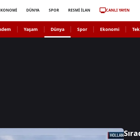
CANLI YAYIN
EKONOMİ
DÜNYA
SPOR
RESMİ İLAN
ndem
Yaşam
Dünya
Spor
Ekonomi
Tek
Sıra