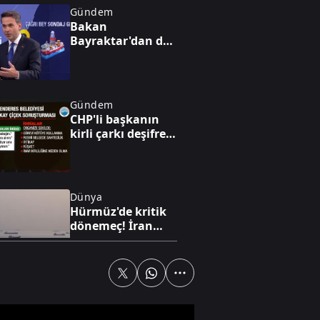
Gündem
Bakan
Bayraktar'dan dev
enerji vizyonu!
Nükleerde 2030
hedefi, altında 1,4
trilyon dolarlık
Gündem
hazine
CHP'li başkanın
kirli çarkı deşifre
oldu: "Ben
yürüyen parayım
bebeğim!”
Dünya
Hürmüz'de kritik
dönemeç! İran
taviz mi verdi? A
Haber’de çarpıcı
analiz
Gündem
Bakan Bayraktar
A Haber’de!