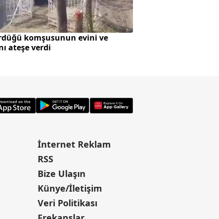
rdüğü komşusunun evini ve
SpaceX roketi Ay'a 
nı ateşe verdi
oluştu
İnternet Reklam
RSS
Bize Ulaşın
Künye/İletişim
Veri Politikası
Frekanslar