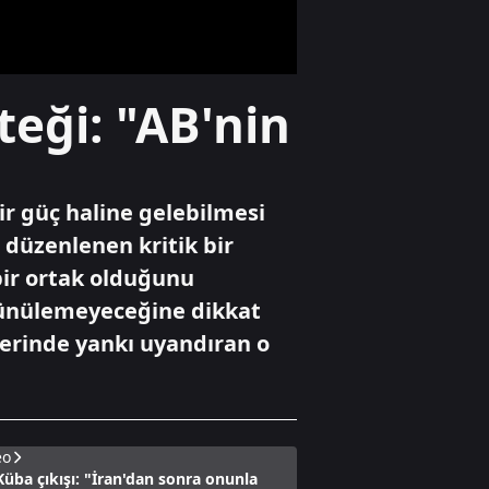
Karadeniz'de yeni
enerji hamlesi:
Türkiye
Bulgaristan'da
Gündem
teği: "AB'nin
sahaya iniyor
Bakan Bayraktar
A Haber’de Türkiye
enerjide gücünü
gösterdi!
Avrupa'nın gözü
r güç haline gelebilmesi
Türk gazında
Yaşam
 düzenlenen kritik bir
Yaya geçidinde
bir ortak olduğunu
feci kaza!
Karşıdan karşıya
üşünülemeyeceğine dikkat
geçmek isterken
lerinde yankı uyandıran o
can verdi!
eo
üba çıkışı: "İran'dan sonra onunla