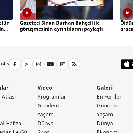
olün
Gazeteci Sinan Burhan Bahçeli ile
Öldü
la
görüşmesinin ayrıntılarını paylaştı
aracı
p Edin
lar
Video
Galeri
Atlası
Programlar
En Yeniler
Gündem
Gündem
Yaşam
Yaşam
l Hafıza
Dünya
Dünya
Canan Barlas ile Gündem
Spor
Ekonomi