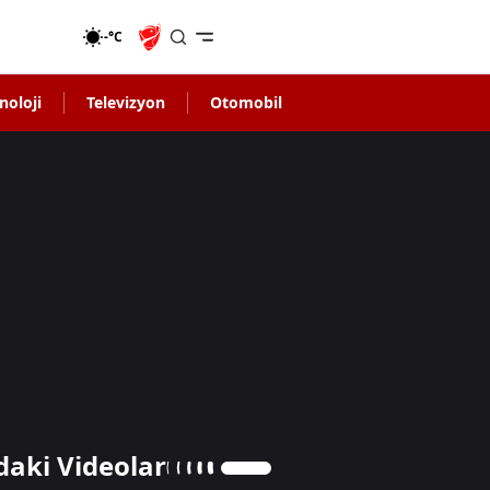
-°C
noloji
Televizyon
Otomobil
daki Videolar