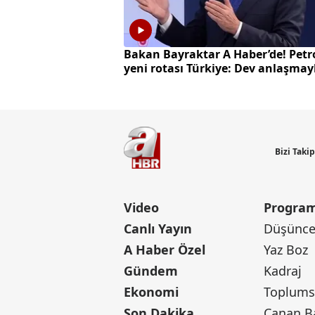
Bakan Bayraktar A Haber’de! Petr
yeni rotası Türkiye: Dev anlaşmay
milyarlarca dolarlık hamle
Bizi Taki
Video
Program
Canlı Yayın
Düşünce 
A Haber Özel
Yaz Boz
Gündem
Kadraj
Ekonomi
Toplumsa
Son Dakika