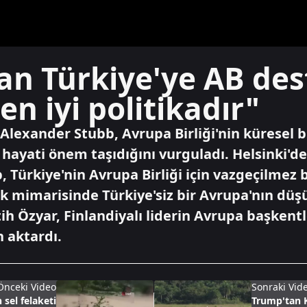
an Türkiye'ye AB des
en iyi politikadır"
lexander Stubb, Avrupa Birliği'nin küresel bi
n hayati önem taşıdığını vurguladı. Helsinki'de
 Türkiye'nin Avrupa Birliği için vazgeçilmez 
nlik mimarisinde Türkiye'siz bir Avrupa'nın d
ih Özyar, Finlandiyalı liderin Avrupa başkent
 aktardı.
Önceki Video
Sonraki Vid
sel felaketi
Trump'tan K