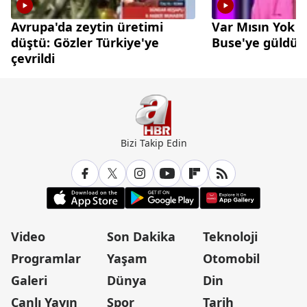
Avrupa'da zeytin üretimi
Var Mısın Yok 
düştü: Gözler Türkiye'ye
Buse'ye güldü
çevrildi
Bizi Takip Edin
Video
Son Dakika
Teknoloji
Programlar
Yaşam
Otomobil
Galeri
Dünya
Din
Canlı Yayın
Spor
Tarih