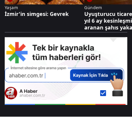
Yaşam
Gündem
İzmir'in simgesi: Gevrek
Uyuşturucu ticare
yıl 6 ay kesinleşm
aranan şahıs yaka