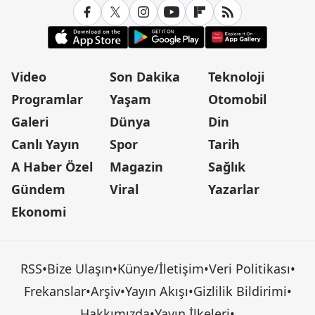
Video
Son Dakika
Teknoloji
Programlar
Yaşam
Otomobil
Galeri
Dünya
Din
Canlı Yayın
Spor
Tarih
A Haber Özel
Magazin
Sağlık
Gündem
Viral
Yazarlar
Ekonomi
RSS
•
Bize Ulaşın
•
Künye/İletişim
•
Veri Politikası
•
Frekanslar
•
Arşiv
•
Yayın Akışı
•
Gizlilik Bildirimi
•
Hakkımızda
•
Yayın İlkeleri
•