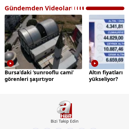
Gündemden Videolar
Bursa’daki ‘sunrooflu cami’
Altın fiyatları 
görenleri şaşırtıyor
yükseliyor?
Bizi Takip Edin