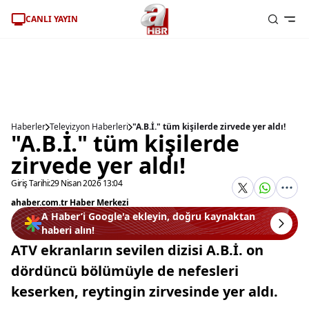
CANLI YAYIN
Haberler
Televizyon Haberleri
"A.B.İ." tüm kişilerde zirvede yer aldı!
"A.B.İ." tüm kişilerde
zirvede yer aldı!
Giriş Tarihi:
29 Nisan 2026 13:04
ahaber.com.tr Haber Merkezi
A Haber’i Google'a ekleyin, doğru kaynaktan
haberi alın!
ATV ekranların sevilen dizisi A.B.İ. on
dördüncü bölümüyle de nefesleri
keserken, reytingin zirvesinde yer aldı.