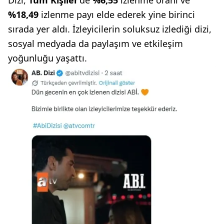
Dizi,
Tüm Kişiler
'de
%6,55
izlenme oranı ve
%18,49
izlenme payı elde ederek yine birinci
sırada yer aldı. İzleyicilerin soluksuz izlediği dizi,
sosyal medyada da paylaşım ve etkileşim
yoğunluğu yaşattı.