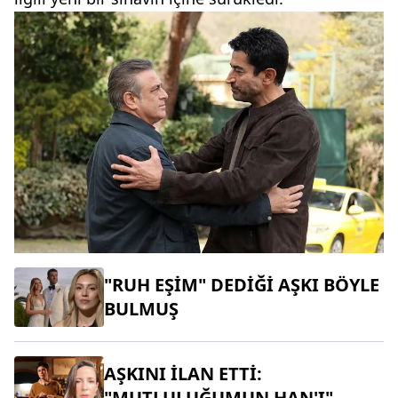
"RUH EŞİM" DEDİĞİ AŞKI BÖYLE
BULMUŞ
AŞKINI İLAN ETTİ:
"MUTLULUĞUMUN HAN'I"