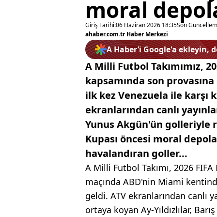
moral depol
Giriş Tarihi:
06 Haziran 2026 18:35
Son Güncellem
ahaber.com.tr Haber Merkezi
A Haber’i Google'a ekleyin, 
A Milli Futbol Takımımız, 2
kapsamında son provasına ç
ilk kez Venezuela ile karşı k
ekranlarından canlı yayınl
Yunus Akgün'ün golleriyle 
Kupası öncesi moral depolad
havalandıran goller...
A Milli Futbol Takımı, 2026 FIFA
maçında ABD'nin Miami kentinde 
geldi. ATV ekranlarından canlı 
ortaya koyan Ay-Yıldızlılar, Bar