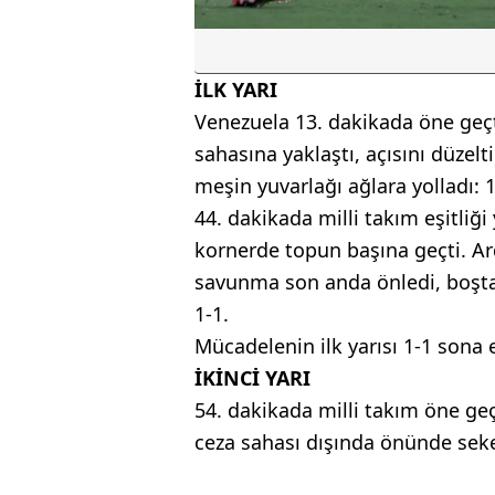
İLK YARI
Venezuela 13. dakikada öne geç
sahasına yaklaştı, açısını düzelt
meşin yuvarlağı ağlara yolladı: 1
44. dakikada milli takım eşitliğ
kornerde topun başına geçti. A
savunma son anda önledi, boşta 
1-1.
Mücadelenin ilk yarısı 1-1 sona e
İKİNCİ YARI
54. dakikada milli takım öne geç
ceza sahası dışında önünde seken