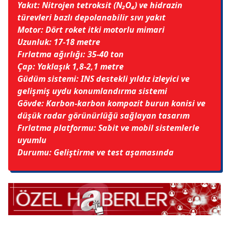
Yakıt: Nitrojen tetroksit (N₂O₄) ve hidrazin
türevleri bazlı depolanabilir sıvı yakıt
Motor: Dört roket itki motorlu mimari
Uzunluk: 17-18 metre
Fırlatma ağırlığı: 35-40 ton
Çap: Yaklaşık 1,8-2,1 metre
Güdüm sistemi: INS destekli yıldız izleyici ve
gelişmiş uydu konumlandırma sistemi
Gövde: Karbon-karbon kompozit burun konisi ve
düşük radar görünürlüğü sağlayan tasarım
Fırlatma platformu: Sabit ve mobil sistemlerle
uyumlu
Durumu: Geliştirme ve test aşamasında