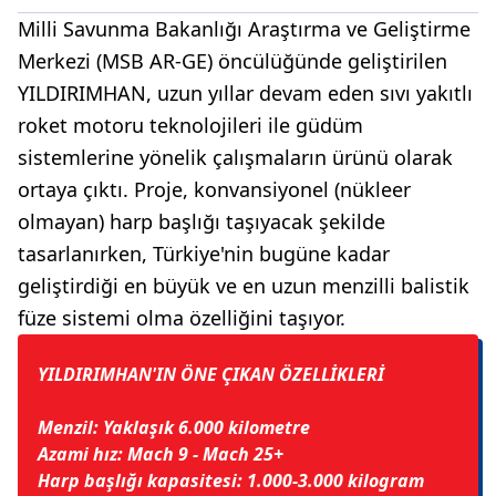
Milli Savunma Bakanlığı Araştırma ve Geliştirme
Merkezi (MSB AR-GE) öncülüğünde geliştirilen
YILDIRIMHAN, uzun yıllar devam eden sıvı yakıtlı
roket motoru teknolojileri ile güdüm
sistemlerine yönelik çalışmaların ürünü olarak
ortaya çıktı. Proje, konvansiyonel (nükleer
olmayan) harp başlığı taşıyacak şekilde
tasarlanırken, Türkiye'nin bugüne kadar
geliştirdiği en büyük ve en uzun menzilli balistik
füze sistemi olma özelliğini taşıyor.
YILDIRIMHAN'IN ÖNE ÇIKAN ÖZELLİKLERİ
Menzil: Yaklaşık 6.000 kilometre
Azami hız: Mach 9 - Mach 25+
Harp başlığı kapasitesi: 1.000-3.000 kilogram