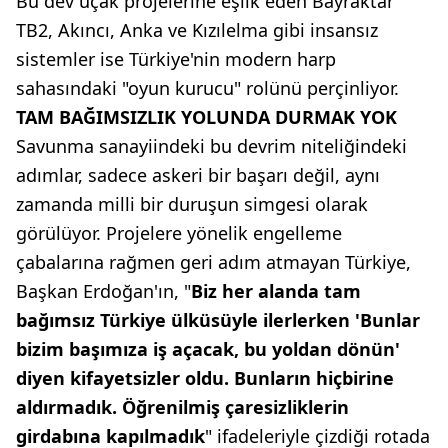
Bu dev uçak projelerine eşlik eden Bayraktar
TB2, Akıncı, Anka ve Kızılelma gibi insansız
sistemler ise Türkiye'nin modern harp
sahasındaki "oyun kurucu" rolünü perçinliyor.
TAM BAĞIMSIZLIK YOLUNDA DURMAK YOK
Savunma sanayiindeki bu devrim niteliğindeki
adımlar, sadece askeri bir başarı değil, aynı
zamanda milli bir duruşun simgesi olarak
görülüyor. Projelere yönelik engelleme
çabalarına rağmen geri adım atmayan Türkiye,
Başkan Erdoğan'ın, "
Biz her alanda tam
bağımsız Türkiye ülküsüyle ilerlerken 'Bunlar
bizim başımıza iş açacak, bu yoldan dönün'
diyen kifayetsizler oldu. Bunların hiçbirine
aldırmadık. Öğrenilmiş çaresizliklerin
girdabına kapılmadık
" ifadeleriyle çizdiği rotada