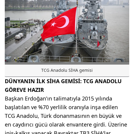
TCG Anadolu SİHA gemisi
DÜNYANIN İLK SİHA GEMİSİ: TCG ANADOLU
GÖREVE HAZIR
Başkan Erdoğan'ın talimatıyla 2015 yılında
başlatılan ve %70 yerlilik oranıyla inşa edilen
TCG Anadolu, Türk donanmasının en büyük ve
en caydırıcı gücü olarak envantere girdi. Üzerine
iniş-kalkış yapacak Bayraktar TB3 SİHA'lar,