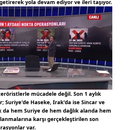
etirerek yola devam ediyor ve ileri taşıyor.
eröristlerle mücadele değil. Son 1 aylık
r; Suriye'de Haseke, Irak'da ise Sincar ve
ak da hem Suriye de hem dağlık alanda hem
anmalarına karşı gerçekleştirilen son
rasyonlar var.