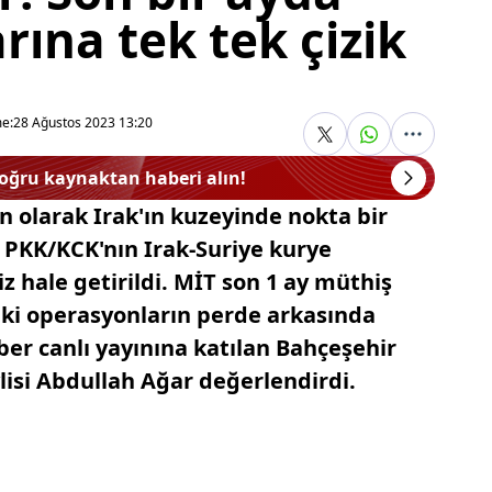
rına tek tek çizik
e:
28 Ağustos 2023 13:20
doğru kaynaktan haberi alın!
son olarak Irak'ın kuzeyinde nokta bir
 PKK/KCK'nın Irak-Suriye kurye
z hale getirildi. MİT son 1 ay müthiş
eki operasyonların perde arkasında
ber canlı yayınına katılan Bahçeşehir
lisi Abdullah Ağar değerlendirdi.