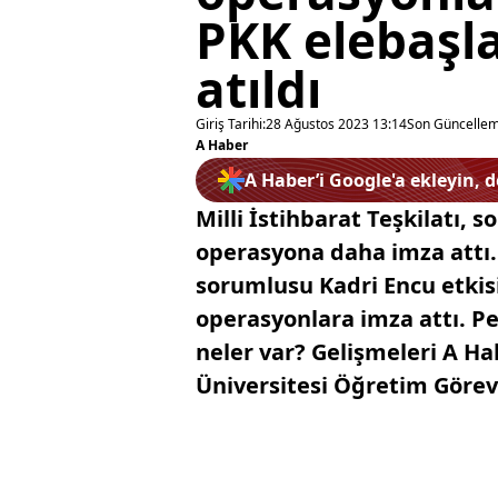
PKK elebaşla
atıldı
Giriş Tarihi:
28 Ağustos 2023 13:14
Son Güncellem
A Haber
A Haber’i Google'a ekleyin, 
Milli İstihbarat Teşkilatı, 
operasyona daha imza attı.
sorumlusu Kadri Encu etkisi
operasyonlara imza attı. P
neler var? Gelişmeleri A Ha
Üniversitesi Öğretim Görev