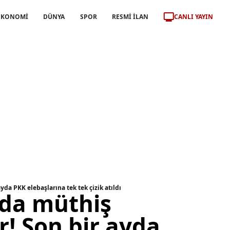
CANLI YAYIN
EKONOMİ
DÜNYA
SPOR
RESMİ İLAN
da PKK elebaşlarına tek tek çizik atıldı
yda müthiş
! Son bir ayda