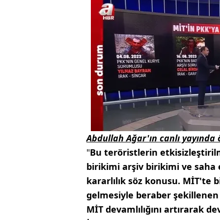
Abdullah Ağar'ın canlı yayında ö
"
Bu teröristlerin etkisizleştir
birikimi arşiv birikimi ve saha
kararlılık söz konusu. MİT'te b
gelmesiyle beraber şekillenen
MİT devamlılığını artırarak de