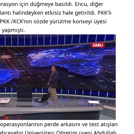
rasyon için düğmeye basıldı. Encu, diğer
antı halindeyken etkisiz hale getirildi. PKK'lı
a PKK /KCK'nın sözde yürütme konseyi üyesi
a yapmıştı.
operasyonlarının perde arkasını ve test atışları
 Bahçeşehir Üniversitesi Öğretim üyesi Abdullah