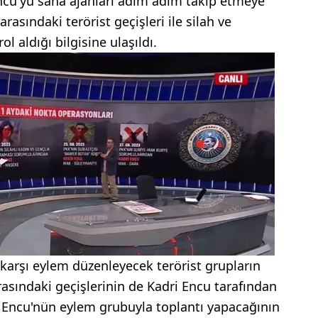
Encu'yu saha ajanları adım adım takip etmeye
rasındaki terörist geçişleri ile silah ve
 aldığı bilgisine ulaşıldı.
 karşı eylem düzenleyecek terörist grupların
asındaki geçişlerinin de Kadri Encu tarafından
st Encu'nün eylem grubuyla toplantı yapacağının