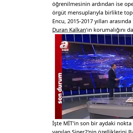
öğrenilmesinin ardından ise ope
örgüt mensuplarıyla birlikte topl
Encu, 2015-2017 yılları arasınd
Duran Kalkan
'ın korumalığını d
İşte MİT'in son bir aydaki nokta 
yapılan Siper2'nin özelliklerini