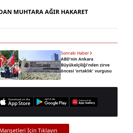
'DAN MUHTARA AĞIR HAKARET
Sonraki Haber
ABD'nin Ankara
Büyükelçiliği'nden zirve
öncesi 'ortaklık' vurgusu
anşetleri İçin Tıklayın