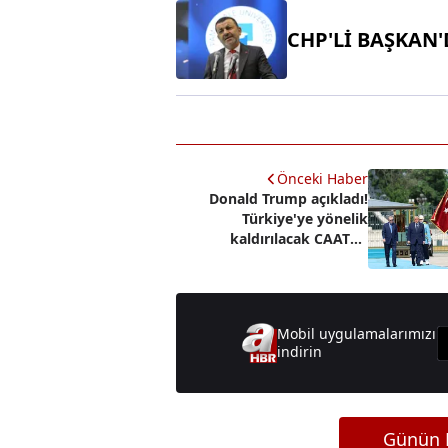
CHP'Lİ BAŞKAN
Önceki Haber
Donald Trump açıkladı!
Türkiye'ye yönelik
kaldırılacak CAATSA
yaptırımları nelerdir?
Mobil uygulamalarımızı
indirin
Günün M