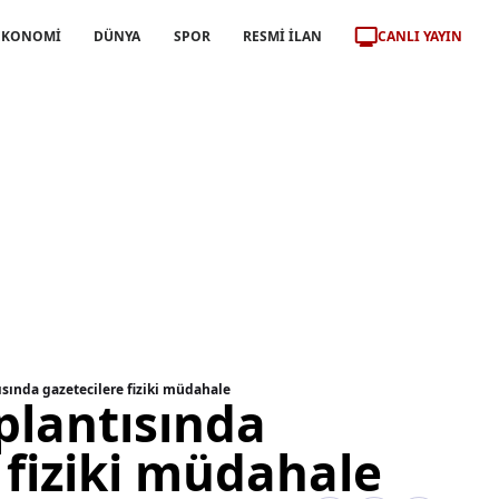
CANLI YAYIN
EKONOMİ
DÜNYA
SPOR
RESMİ İLAN
sında gazetecilere fiziki müdahale
plantısında
 fiziki müdahale