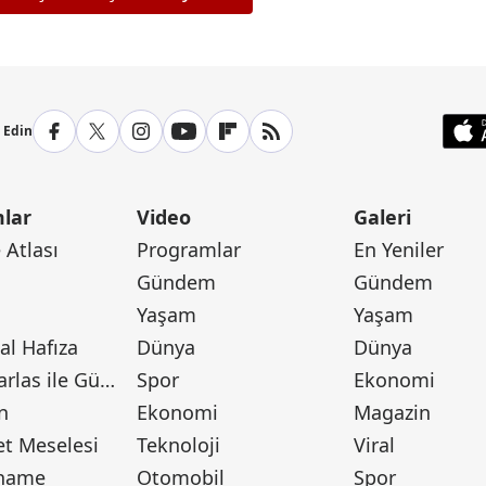
p Edin
lar
Video
Galeri
Atlası
Programlar
En Yeniler
Gündem
Gündem
Yaşam
Yaşam
l Hafıza
Dünya
Dünya
Canan Barlas ile Gündem
Spor
Ekonomi
n
Ekonomi
Magazin
t Meselesi
Teknoloji
Viral
tname
Otomobil
Spor