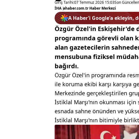
Giriş Tarihi:
07 Temmuz 2026 15:03
Son Güncelle
İHA
|
ahaber.com.tr Haber Merkezi
A Haber’i Google'a ekleyin, 
Özgür Özel'in Eskişehir'de 
programında görevli olan ko
alan gazetecilerin sahnede
mensubuna fiziksel müdaha
bağırdı.
Özgür Özel'in programında resm
ile koruma ekibi karşı karşıya g
Merkezinde gerçekleştirilen gru
İstiklal Marşı'nın okunması için
esnada sahne önünden ve yükse
İstiklal Marşı'nın bitimiyle birl