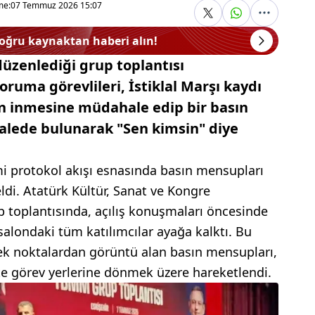
me:
07 Temmuz 2026 15:07
doğru kaynaktan haberi alın!
düzenlediği grup toplantısı
ruma görevlileri, İstiklal Marşı kaydı
n inmesine müdahale edip bir basın
lede bulunarak "Sen kimsin" diye
i protokol akışı esnasında basın mensupları
eldi. Atatürk Kültür, Sanat ve Kongre
p toplantısında, açılış konuşmaları öncesinde
 salondaki tüm katılımcılar ayağa kalktı. Bu
k noktalardan görüntü alan basın mensupları,
ikte görev yerlerine dönmek üzere hareketlendi.