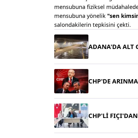
mensubuna fiziksel müdahalede
mensubuna yönelik
"sen kimsi
salondakilerin tepkisini çekti.
ADANA'DA ALT 
CHP'DE ARINMA
CHP'Lİ FIÇI'DAN