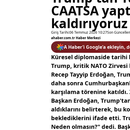
CAATSA yapt
kaldırıyoruz
Giriş Tarihi:
06 Temmuz 2026 10:27
Son Güncelle
ahaber.com.tr Haber Merkezi
A Haber’i Google'a ekleyin, 
Küresel diplomaside tarihi
Trump, kritik NATO Zirvesi
Recep Tayyip Erdoğan, Trump
daha sonra Cumhurbaşkanlı
karşılama törenine katıldı
Başkan Erdoğan, Trump'tan
aldıklarını belirterek, bu 
beklediklerini ifade etti. Tr
Neden olmasın?" dedi. Başk