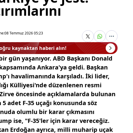
ırımlarını
me:
08 Temmuz 2026 05:23
doğru kaynaktan haberi alın!
 bir gün yaşanıyor. ABD Başkanı Donald
 kapsamında Ankara'ya geldi. Başkan
'ı havalimanında karşıladı. İki lider,
ğı Külliyesi'nde düzenlenen resmi
. Zirve öncesinde açıklamalarda bulunan
 5 adet F-35 uçağı konusunda söz
konuda olumlu bir karar çıkmasını
ump ise, "F-35'ler için karar vereceğiz.
an Erdoğan ayrıca, milli muharip uçak