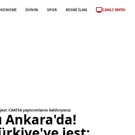
CANLI YAYIN
EKONOMİ
DÜNYA
SPOR
RESMİ İLAN
est: CAATSA yaptırımlarını kaldırıyoruz
 Ankara'da!
rkiye'ye jest: