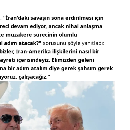
n,
"İran'daki savaşın sona erdirilmesi için
üreci devam ediyor, ancak nihai anlaşma
te müzakere sürecinin olumlu
sıl adım atacak?"
sorusunu şöyle yanıtladı:
izler, İran-Amerika ilişkilerini nasıl bir
reti içerisindeyiz. Elimizden geleni
na bir adım atalım diye gerek şahsım gerek
ıyoruz, çalışacağız."