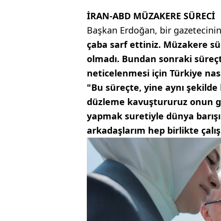
İRAN-ABD MÜZAKERE SÜRECİ
Başkan Erdoğan, bir gazetecini
çaba sarf ettiniz. Müzakere s
olmadı. Bundan sonraki süreç
neticelenmesi için Türkiye na
"Bu süreçte, yine aynı şekilde b
düzleme kavuştururuz onun gay
yapmak suretiyle dünya barışı
arkadaşlarım hep birlikte çalış