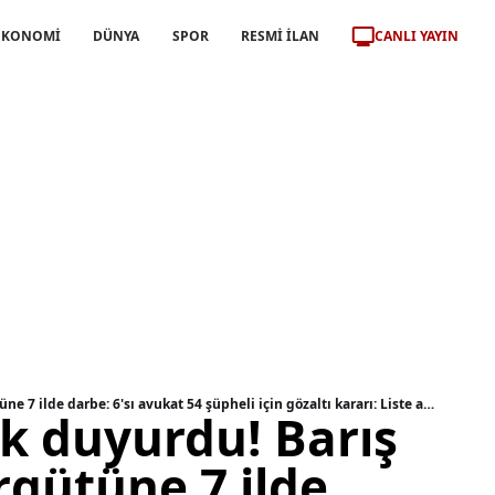
CANLI YAYIN
EKONOMİ
DÜNYA
SPOR
RESMİ İLAN
Bakan Gürlek duyurdu! Barış Boyun suç örgütüne 7 ilde darbe: 6'sı avukat 54 şüpheli için gözaltı kararı: Liste ahaber.com.tr'de
k duyurdu! Barış
rgütüne 7 ilde