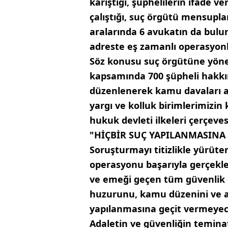
karıştığı, şüphelilerin ifade
çalıştığı, suç örgütü mensupla
aralarında 6 avukatın da bulu
adreste eş zamanlı operasyonl
Söz konusu suç örgütüne yöne
kapsamında 700 şüpheli hakkı
düzenlenerek kamu davaları aç
yargı ve kolluk birimlerimizin k
hukuk devleti ilkeleri çerçeve
"HİÇBİR SUÇ YAPILANMASINA 
Soruşturmayı titizlikle yürüte
operasyonu başarıyla gerçekl
ve emeği geçen tüm güvenlik 
huzurunu, kamu düzenini ve a
yapılanmasına geçit vermeyec
Adaletin ve güvenliğin teminat