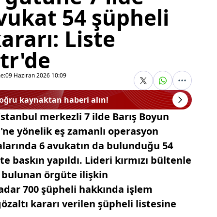
avukat 54 şüpheli
kararı: Liste
tr'de
e:
09 Haziran 2026 10:09
doğru kaynaktan haberi alın!
stanbul merkezli 7 ilde Barış Boyun
ü'ne yönelik eş zamanlı operasyon
ralarında 6 avukatın da bulunduğu 54
e baskın yapıldı. Lideri kırmızı bültenle
 bulunan örgüte ilişkin
dar 700 şüpheli hakkında işlem
özaltı kararı verilen şüpheli listesine