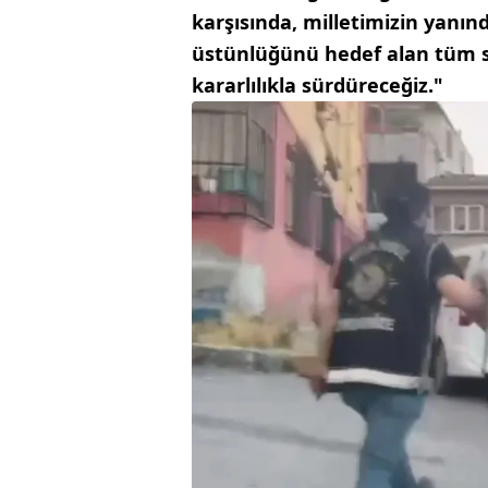
karşısında, milletimizin yanı
üstünlüğünü hedef alan tüm s
kararlılıkla sürdüreceğiz."