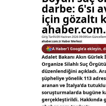
darbe: 6'sı 
için gözaltı 
ahaber.com.
Giriş Tarihi:
09 Haziran 2026 09:09
Son Güncellem
ahaber.com.tr Haber Merkezi
A Haber’i Google'a ekleyin, 
Adalet Bakanı Akın Gürlek İ
Organize Silahlı Suç Örgüt
düzenlendiğini açıkladı. A
şüpheliye yönelik 113 adrest
aranan ve İtalya’da tutuklu
soruşturmalarda bugüne ka
gerçekleştirildi. Hakkında g