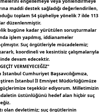
 vermelerini engellemeye veya yönlendirmeye
rına maddi destek sağladığı değerlendirilen,
nduğu toplam 54 şüpheliye yönelik 7 ilde 113
ar düzenlenmiştir.
lik bugüne kadar yürütülen soruşturmalar
nda işlem yapılmış, iddianameler
ılmıştır. Suç örgütleriyle mücadelemiz;
ararlı, koordineli ve kesintisiz çalışmalarıyla
sinde devam edecektir.
GEÇİT VERMEYECEĞİZ"
n İstanbul Cumhuriyet Başsavcılığımıza,
eştiren İstanbul İl Emniyet Müdürlüğümüze
güçlerimize teşekkür ediyorum. Milletimizin
daletin üstünlüğünü hedef alan hiçbir suç
eğiz.
ı olan devletimiz; suç örgütlerinin