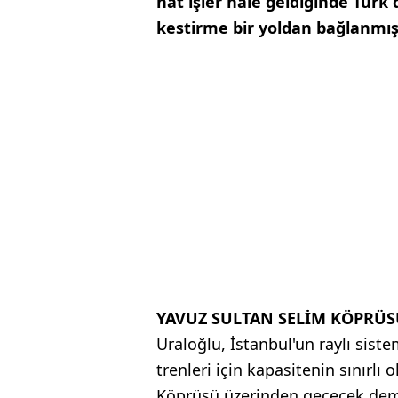
hat işler hale geldiğinde Tür
kestirme bir yoldan bağlanmış
YAVUZ SULTAN SELİM KÖPRÜS
Uraloğlu, İstanbul'un raylı sis
trenleri için kapasitenin sınırlı
Köprüsü üzerinden geçecek demir