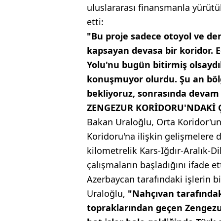
uluslararası finansmanla yürütü
etti:
"Bu proje sadece otoyol ve demi
kapsayan devasa bir koridor. 
Yolu'nu bugün bitirmiş olsayd
konuşmuyor olurdu. Şu an böl
bekliyoruz, sonrasında devam 
ZENGEZUR KORİDORU'NDAKİ 
Bakan Uraloğlu, Orta Koridor'un 
Koridoru'na ilişkin gelişmelere 
kilometrelik Kars-Iğdır-Aralık-Di
çalışmaların başladığını ifade ett
Azerbaycan tarafındaki işlerin 
Uraloğlu,
"Nahçıvan tarafında
topraklarından geçen Zengezur 