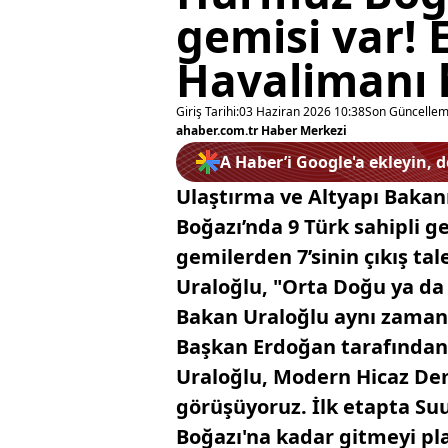
gemisi var! 
Havalimanı h
Giriş Tarihi:
03 Haziran 2026 10:38
Son Güncellem
ahaber.com.tr Haber Merkezi
A Haber’i Google'a ekleyin, 
Ulaştırma ve Altyapı Bakan
Boğazı’nda 9 Türk sahipli 
gemilerden 7’sinin çıkış tal
Uraloğlu, "Orta Doğu ya da
Bakan Uraloğlu aynı zaman
Başkan Erdoğan tarafından 
Uraloğlu, Modern Hicaz Demi
görüşüyoruz. İlk etapta Su
Boğazı'na kadar gitmeyi pl