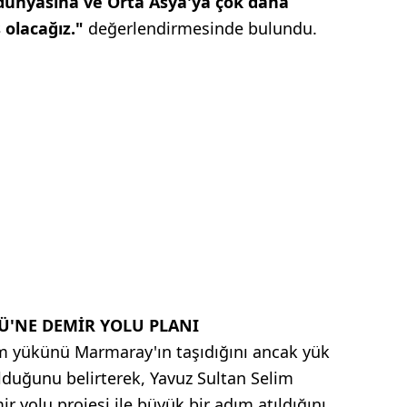
k dünyasına ve Orta Asya'ya çok daha
 olacağız."
değerlendirmesinde bulundu.
Ü'NE DEMİR YOLU PLANI
tem yükünü Marmaray'ın taşıdığını ancak yük
 olduğunu belirterek, Yavuz Sultan Selim
 yolu projesi ile büyük bir adım atıldığını