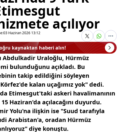
Etimesgut
izmete açılıyor
e:
03 Haziran 2026 13:12
doğru kaynaktan haberi alın!
ı Abdulkadir Uraloğlu, Hürmüz
gemi bulunduğunu açıkladı. Bu
ebinin takip edildiğini söyleyen
 Körfez'de kalan uçağımız yok" dedi.
da Etimesgut'taki askeri havalimanının
15 Haziran'da açılacağını duyurdu.
r Yolu'na ilişkin ise "Suud tarafıyla
udi Arabistan'a, oradan Hürmüz
anlıyoruz" diye konuştu.