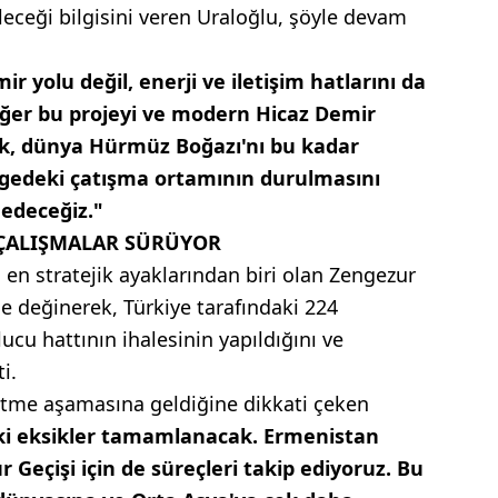
leceği bilgisini veren Uraloğlu, şöyle devam
r yolu değil, enerji ve iletişim hatlarını da
Eğer bu projeyi ve modern Hicaz Demir
ık, dünya Hürmüz Boğazı'nı bu kadar
gedeki çatışma ortamının durulmasını
edeceğiz."
ÇALIŞMALAR SÜRÜYOR
en stratejik ayaklarından biri olan Zengezur
de değinerek, Türkiye tarafındaki 224
lucu hattının ihalesinin yapıldığını ve
i.
bitme aşamasına geldiğine dikkati çeken
ki eksikler tamamlanacak. Ermenistan
Geçişi için de süreçleri takip ediyoruz. Bu