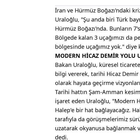
İran ve Hürmüz Boğazı'ndaki kriz
Uraloğlu, "Şu anda biri Türk bay
Hürmüz Boğazı'nda. Bunların 7'si
Bölgede kalan 3 uçağımızı da pe
bölgesinde uçağımız yok." diye 
MODERN HİCAZ DEMİR YOLU
Bakan Uraloğlu, küresel ticarete 
bilgi vererek, tarihi Hicaz Demi
olarak hayata geçirme vizyonlar
Tarihi hattın Şam-Amman kesim
işaret eden Uraloğlu, "Modern Hi
Halep'e bir hat bağlayacağız. 
tarafıyla da görüşmelerimiz sür
uzatarak okyanusa bağlanmak ve
dedi.