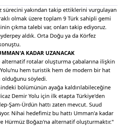
 sürecini yakından takip ettiklerini vurgulayan
raklı olmak üzere toplam 9 Türk sahipli gemi
nin çıkma talebi var, onları takip ediyoruz.
yderpey aldık. Orta Doğu ya da Körfez
konuştu.
 UMMAN'A KADAR UZANACAK
alternatif rotalar oluşturma çabalarına ilişkin
r Yolu'nu hem turistik hem de modern bir hat
ı olduğunu söyledi.
indeki bölümünün ayağa kaldırılabileceğine
caz Demir Yolu için ilk etapta Türkiye'den
Halep-Şam-Ürdün hattı zaten mevcut. Suud
üyor. Nihai hedefimiz bu hattı Umman'a kadar
 Hürmüz Boğazı'na alternatif oluşturmaktır."