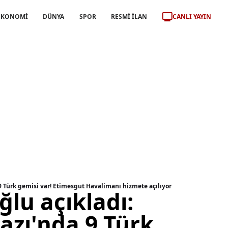
CANLI YAYIN
EKONOMİ
DÜNYA
SPOR
RESMİ İLAN
 Türk gemisi var! Etimesgut Havalimanı hizmete açılıyor
lu açıkladı:
zı'nda 9 Türk