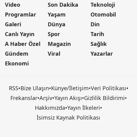
Video
Son Dakika
Teknoloji
Programlar
Yaşam
Otomobil
Galeri
Dünya
Din
Canlı Yayın
Spor
Tarih
A Haber Özel
Magazin
Sağlık
Gündem
Viral
Yazarlar
Ekonomi
RSS
•
Bize Ulaşın
•
Künye/İletişim
•
Veri Politikası
•
Frekanslar
•
Arşiv
•
Yayın Akışı
•
Gizlilik Bildirimi
•
Hakkımızda
•
Yayın İlkeleri
•
İsimsiz Kaynak Politikası