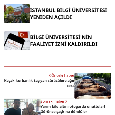
İSTANBUL BİLGİ ÜNİVERSİTESİ
YENİDEN AÇILDI
BİLGİ ÜNİVERSİTESİ'NİN
FAALİYET İZNİ KALDIRILDI
Önceki haber
Kaçak kurbanlık taşıyan sürücülere ağır
ceza
Sonraki haber
Yarım kilo altını otogarda unuttular!
Görünce şaşkına döndüler