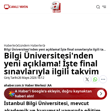
CANLI YAYIN
Haberler
Gündem Haberleri
Bilgi Üniversitesi'nden yeni açıklama! İşte final sınavlarıyla ilgili takvim
Bilgi Üniversitesi'nden
yeni açıklama! İşte final
sınavlarıyla ilgili takvim
Giriş Tarihi:
26 Mayıs 2026 16:12
ahaber.com.tr Haber Merkezi
|
AA
A Haber’i Google'a ekleyin, doğru kaynaktan
haberi alın!
İstanbul Bilgi Üniversitesi, mevcut
akademik ve kurumsal yapısıyla eğitim