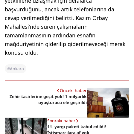
yetkililerle uzlaşmak için defalarca
başvurduğunu, ancak artık telefonlarına da
cevap verilmediğini belirtti. Kazım Orbay
Mahallesi'nde süren çalışmaların
tamamlanmasının ardından esnafın
mağduriyetinin giderilip giderilmeyeceği merak
konusu oldu.
#Ankara
Önceki haber
Zehir tacirlerine geçit yok! 1 milyarlık
uyuşturucu ele geçirildi
Sonraki haber
11. yargı paketi kabul edildi!
İstismarcılara af yok