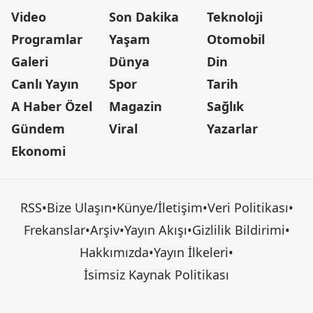
Video
Son Dakika
Teknoloji
Programlar
Yaşam
Otomobil
Galeri
Dünya
Din
Canlı Yayın
Spor
Tarih
A Haber Özel
Magazin
Sağlık
Gündem
Viral
Yazarlar
Ekonomi
RSS
•
Bize Ulaşın
•
Künye/İletişim
•
Veri Politikası
•
Frekanslar
•
Arşiv
•
Yayın Akışı
•
Gizlilik Bildirimi
•
Hakkımızda
•
Yayın İlkeleri
•
İsimsiz Kaynak Politikası