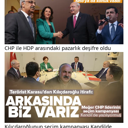
CHP ile HDP arasındaki pazarlık deşifre oldu
Kılıçdaroğlunun seçim kampanyası Kandilde