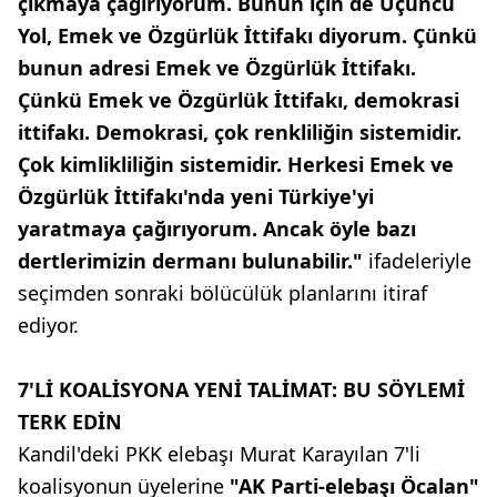
çıkmaya çağırıyorum. Bunun için de Üçüncü
Yol, Emek ve Özgürlük İttifakı diyorum. Çünkü
bunun adresi Emek ve Özgürlük İttifakı.
Çünkü Emek ve Özgürlük İttifakı, demokrasi
ittifakı. Demokrasi, çok renkliliğin sistemidir.
Çok kimlikliliğin sistemidir. Herkesi Emek ve
Özgürlük İttifakı'nda yeni Türkiye'yi
yaratmaya çağırıyorum. Ancak öyle bazı
dertlerimizin dermanı bulunabilir."
ifadeleriyle
seçimden sonraki bölücülük planlarını itiraf
ediyor.
7'Lİ KOALİSYONA YENİ TALİMAT: BU SÖYLEMİ
TERK EDİN
Kandil'deki PKK elebaşı Murat Karayılan 7'li
koalisyonun üyelerine
"AK Parti-elebaşı Öcalan"