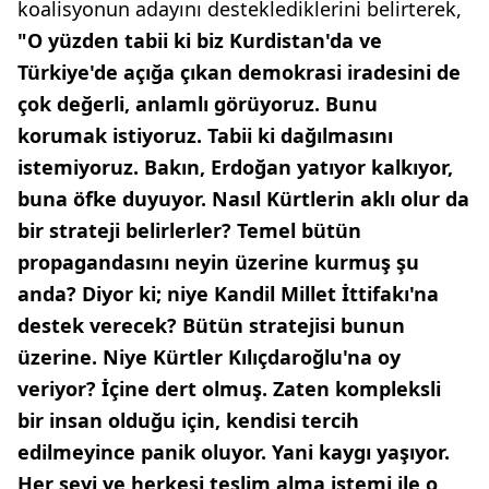
koalisyonun adayını desteklediklerini belirterek,
"O yüzden tabii ki biz Kurdistan'da ve
Türkiye'de açığa çıkan demokrasi iradesini de
çok değerli, anlamlı görüyoruz. Bunu
korumak istiyoruz. Tabii ki dağılmasını
istemiyoruz. Bakın, Erdoğan yatıyor kalkıyor,
buna öfke duyuyor. Nasıl Kürtlerin aklı olur da
bir strateji belirlerler? Temel bütün
propagandasını neyin üzerine kurmuş şu
anda? Diyor ki; niye Kandil Millet İttifakı'na
destek verecek? Bütün stratejisi bunun
üzerine. Niye Kürtler Kılıçdaroğlu'na oy
veriyor? İçine dert olmuş. Zaten kompleksli
bir insan olduğu için, kendisi tercih
edilmeyince panik oluyor. Yani kaygı yaşıyor.
Her şeyi ve herkesi teslim alma istemi ile o