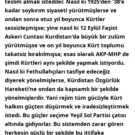
teslim almak istediler. Nasıl ki 1925'den '38'e
kadar soykırım siyaseti yürütmüşlerse ve
ondan sonra otuz yıl boyunca Kürtler
sessizleşmişse; yine nasıl ki 12 Eylül Faşist
Askeri Cuntası Kurdistan'da büyük bir zulüm
yürütmüşse ve on yıl boyunca Kürt toplumu
takatsiz bırakılmışsa; esas olarak AKP-MHP de
şimdi Kürtleri aynı şekilde yapmak istiyordu.
Nasıl ki Fethullahçıları tasfiye edeceğiz
diyerek yönelmişlerse, Kürdistan Özgürlük
Hareketi'ne ondan da kapsamlı bir şekilde
yönelmişlerdir. Yani rejim tüm gücüyle Kürt
halkını güçten düşürmek ve iradesizleştirmek
istedi. Bu güçler seçime Yeşil Sol Partisi çatısı
altında gidiyorlar. Bu sistemden zarar gören
herkesin güçlü bir şekilde bu ittifaka