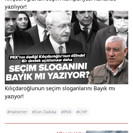
yazılıyor!
Kılıçdaroğlunun seçim sloganlarını Bayık mı
yazıyor!
#Haberler
#Son Dakika
#PKK
#CHP