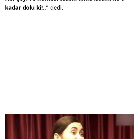
kadar dolu ki!.."
dedi.