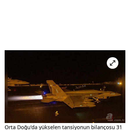
Orta Doğu'da yükselen tansiyonun bilançosu 31