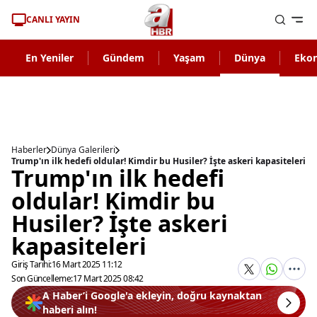
CANLI YAYIN
En Yeniler
Gündem
Yaşam
Dünya
Eko
Haberler
Dünya Galerileri
Trump'ın ilk hedefi oldular! Kimdir bu Husiler? İşte askeri kapasiteleri
Trump'ın ilk hedefi
oldular! Kimdir bu
Husiler? İşte askeri
kapasiteleri
Giriş Tarihi:
16 Mart 2025 11:12
Son Güncelleme:
17 Mart 2025 08:42
A Haber’i Google'a ekleyin, doğru kaynaktan
haberi alın!