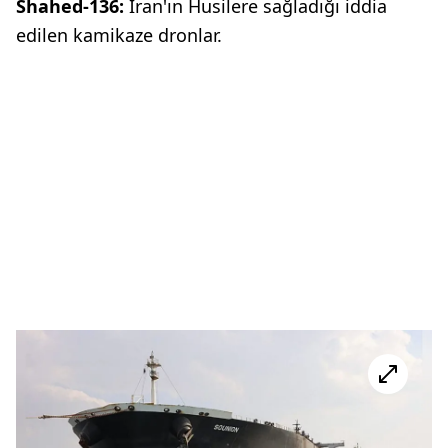
Shahed-136:
İran'ın Husilere sağladığı iddia
edilen kamikaze dronlar.