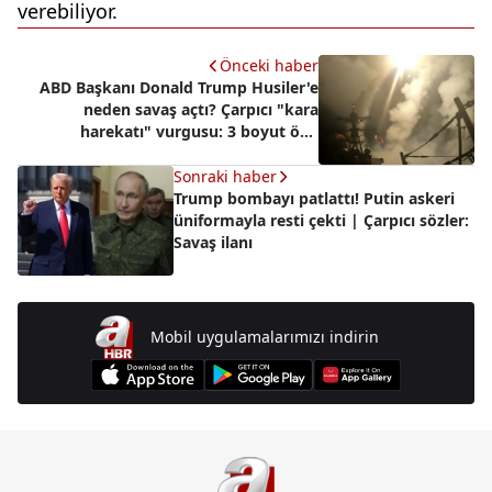
verebiliyor.
Önceki haber
ABD Başkanı Donald Trump Husiler'e
neden savaş açtı? Çarpıcı "kara
harekatı" vurgusu: 3 boyut öne
çıkıyor...
Sonraki haber
Trump bombayı patlattı! Putin askeri
üniformayla resti çekti | Çarpıcı sözler:
Savaş ilanı
Mobil uygulamalarımızı indirin