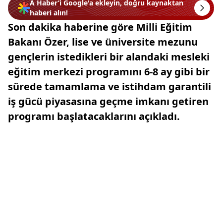
A Haber’i Google'a ekleyin, doğru kaynaktan
haberi alın!
Son dakika haberine göre Milli Eğitim
Bakanı Özer, lise ve üniversite mezunu
gençlerin istedikleri bir alandaki mesleki
eğitim merkezi programını 6-8 ay gibi bir
sürede tamamlama ve istihdam garantili
iş gücü piyasasına geçme imkanı getiren
programı başlatacaklarını açıkladı.