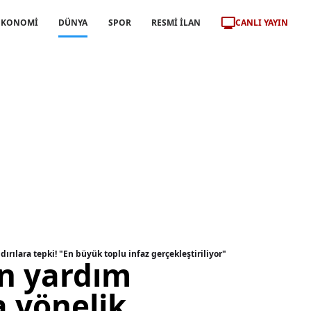
CANLI YAYIN
EKONOMİ
DÜNYA
SPOR
RESMİ İLAN
ırılara tepki! "En büyük toplu infaz gerçekleştiriliyor"
n yardım
a yönelik