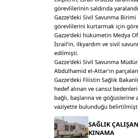
görevlilerinin saldırıda yaralandığ
Gazze'deki Sivil Savunma Birimi d
görevlilerini kurtarmak için göre
Gazze'deki hükümetin Medya Ofis
İsrail'in, ilkyardım ve sivil savu
edilmişti.
Gazze'deki Sivil Savunma Müdürl
Abdülhamid el-Attar'ın parçalanm
Gazze'deki Filistin Sağlık Bakan
hedef alınan ve cansız bedenlerin
bağlı, başlarına ve göğüslerine
vaziyette bulunduğu belirtilmişt
SAĞLIK ÇALIŞA
KINAMA