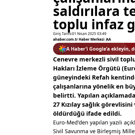
saldırılara 
toplu infaz g
Giriş Tarihi:
01 Nisan 2025 03:49
ahaber.com.tr Haber Merkezi
|
AA
A Haber’i Google'a ekleyin, 
Cenevre merkezli sivil top
Hakları İzleme Örgütü (Euro-
güneyindeki Refah kentin
çalışanlarına yönelik en büy
belirtti. Yapılan açıklamada
27 Kızılay sağlık görevlisini
öldürdüğü ifade edildi.
Euro-Med'den yapılan yazılı açı
Sivil Savunma ve Birleşmiş Millet