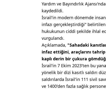
Yardım ve Bayındırlık Ajansı'nd
kaydedildi.
İsrail'in modern dönemde insani
infazı gerçekleştirdiği" belirtil
hukukunun ciddi şekilde ihlal e
vurgulandı.
Açıklamada,
"Sahadaki kanıtlar,
infaz ettiğini, araçlarını tah
kaplı derin bir çukura gömdüğ
İsrail'in 7 Ekim 2023'ten bu yan
yönelik bir dizi kasıtlı saldırı d
saldırılarda İsrail'in 111 sivil s
ve 1400'den fazla sağlık personel