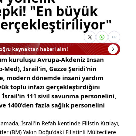
tepki! "En büyük
erçekleştiriliyor"
doğru kaynaktan haberi alın!
lum kuruluşu Avrupa-Akdeniz İnsan
Med), İsrail'in, Gazze Şeridi'nin
de, modern dönemde insani yardım
ük toplu infazı gerçekleştirdiğini
 İsrail'in 111 sivil savunma personelini,
 ve 1400'den fazla sağlık personelini
klamada,
İsrail
'in Refah kentinde Filistin Kızılayı,
ler (BM) Yakın Doğu'daki Filistinli Mültecilere