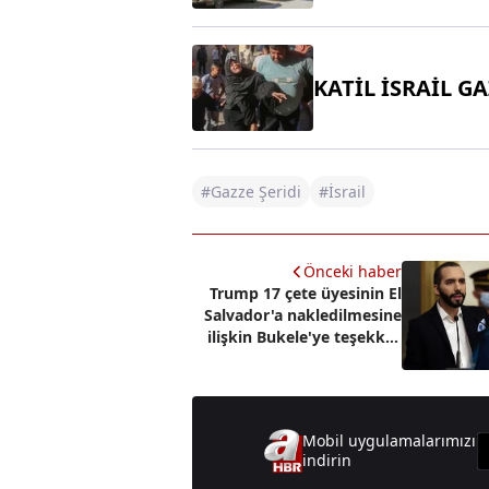
KATİL İSRAİL G
#Gazze Şeridi
#İsrail
Önceki haber
Trump 17 çete üyesinin El
Salvador'a nakledilmesine
ilişkin Bukele'ye teşekkür
etti
Mobil uygulamalarımızı
indirin