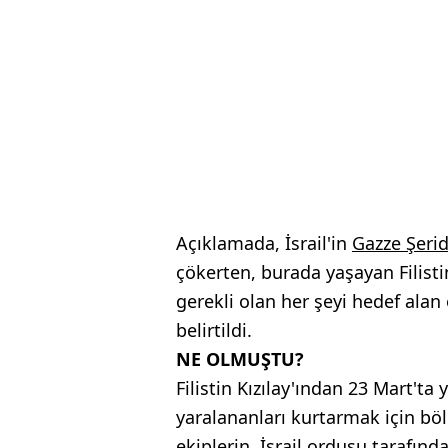
Açıklamada, İsrail'in
Gazze Şerid
çökerten, burada yaşayan Filisti
gerekli olan her şeyi hedef ala
belirtildi.
NE OLMUŞTU?
Filistin Kızılay'ından 23 Mart'ta
yaralananları kurtarmak için bö
ekiplerin, İsrail ordusu tarafınd