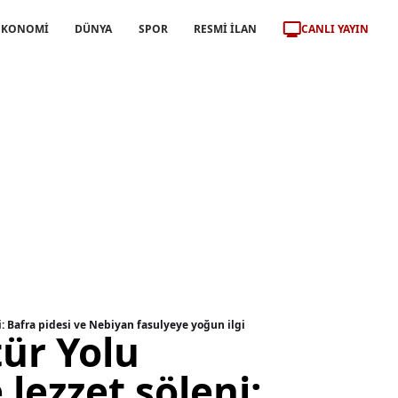
CANLI YAYIN
EKONOMİ
DÜNYA
SPOR
RESMİ İLAN
i: Bafra pidesi ve Nebiyan fasulyeye yoğun ilgi
ür Yolu
 lezzet şöleni: