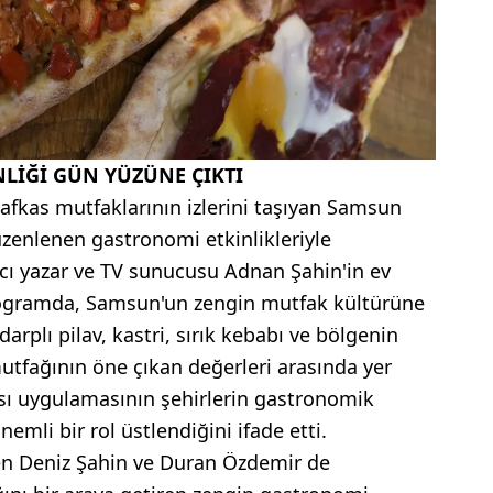
LİĞİ GÜN YÜZÜNE ÇIKTI
afkas mutfaklarının izlerini taşıyan Samsun
zenlenen gastronomi etkinlikleriyle
acı yazar ve TV sunucusu Adnan Şahin'in ev
programda, Samsun'un zengin mutfak kültürüne
darplı pilav, kastri, sırık kebabı ve bölgenin
tfağının öne çıkan değerleri arasında yer
ası uygulamasının şehirlerin gastronomik
emli bir rol üstlendiğini ifade etti.
den Deniz Şahin ve Duran Özdemir de