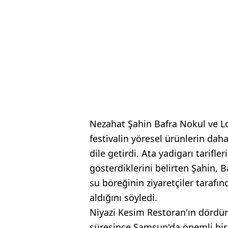
Nezahat Şahin Bafra Nokul ve L
festivalin yöresel ürünlerin da
dile getirdi. Ata yadigarı tarifle
gösterdiklerini belirten Şahin,
su böreğinin ziyaretçiler tarafı
aldığını söyledi.
Niyazi Kesim Restoran'ın dördün
süresince Samsun'da önemli bir z