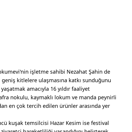
okumevi'nin işletme sahibi Nezahat Şahin de
ha geniş kitlelere ulaşmasına katkı sunduğunu
ri yaşatmak amacıyla 16 yıldır faaliyet
 Bafra nokulu, kaymaklı lokum ve manda peynirli
ndan en çok tercih edilen ürünler arasında yer
cü kuşak temsilcisi Hazar Kesim ise festival
iyaretçi hareketliliği yaşandığını belirterek,