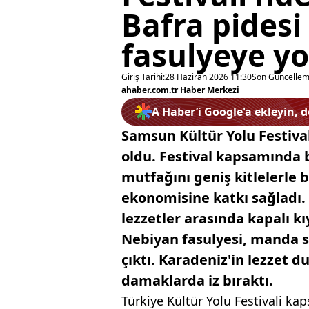
Bafra pidesi
fasulyeye yo
Giriş Tarihi:
28 Haziran 2026 11:30
Son Güncellem
ahaber.com.tr Haber Merkezi
A Haber’i Google'a ekleyin, 
Samsun Kültür Yolu Festivali
oldu. Festival kapsamında 
mutfağını geniş kitlelerle 
ekonomisine katkı sağladı. Z
lezzetler arasında kapalı k
Nebiyan fasulyesi, manda 
çıktı. Karadeniz'in lezzet 
damaklarda iz bıraktı.
Türkiye Kültür Yolu Festivali ka