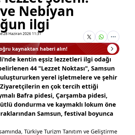
 ve Nebiyan
ğun ilgi
e:
28 Haziran 2026 11:31
doğru kaynaktan haberi alın!
'nde kentin eşsiz lezzetleri ilgi odağı
belirlenen 44 "Lezzet Noktası", Samsun
buluştururken yerel işletmelere ve şehir
iyaretçilerin en çok tercih ettiği
ıymalı Bafra pidesi, Çarşamba pidesi,
sütlü dondurma ve kaymaklı lokum öne
duraklarından Samsun, festival boyunca
psamında, Türkiye Turizm Tanıtım ve Geliştirme