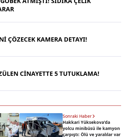
GÖBEK ATMIŞTI! SIDIKA ÇELİK
ARAR
Nİ ÇÖZECEK KAMERA DETAYI!
ÖZÜLEN CİNAYETTE 5 TUTUKLAMA!
Sonraki Haber
Hakkari Yüksekova'da
yolcu minibüsü ile kamyon
çarpıştı: Ölü ve yaralılar var