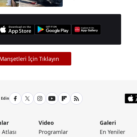
anşetleri İçin Tıklayın
p Edin
lar
Video
Galeri
Atlası
Programlar
En Yeniler