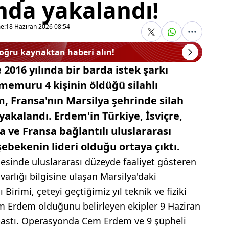
da yakalandı!
e:
18 Haziran 2026 08:54
doğru kaynaktan haberi alın!
 2016 yılında bir barda istek şarkı
 memuru 4 kişinin öldüğü silahlı
 Fransa'nın Marsilya şehrinde silah
akalandı. Erdem'in Türkiye, İsviçre,
 ve Fransa bağlantılı uluslararası
ebekenin lideri olduğu ortaya çıktı.
esinde uluslararası düzeyde faaliyet gösteren
 varlığı bilgisine ulaşan Marsilya'daki
irimi, çeteyi geçtiğimiz yıl teknik ve fiziki
Cem Erdem olduğunu belirleyen ekipler 9 Haziran
astı. Operasyonda Cem Erdem ve 9 şüpheli