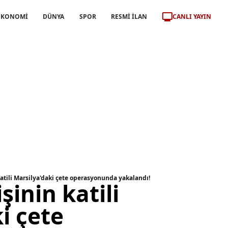
CANLI YAYIN
EKONOMİ
DÜNYA
SPOR
RESMİ İLAN
 katili Marsilya'daki çete operasyonunda yakalandı!
işinin katili
i çete