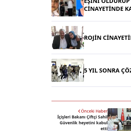
EŞİNİ ÖLDÜRÜP 
CİNAYETİNDE K
ROJİN CİNAYETİ
5 YIL SONRA Ç
Önceki Haber
İçişleri Bakanı Çiftçi Sahil
Güvenlik heyetini kabul
etti