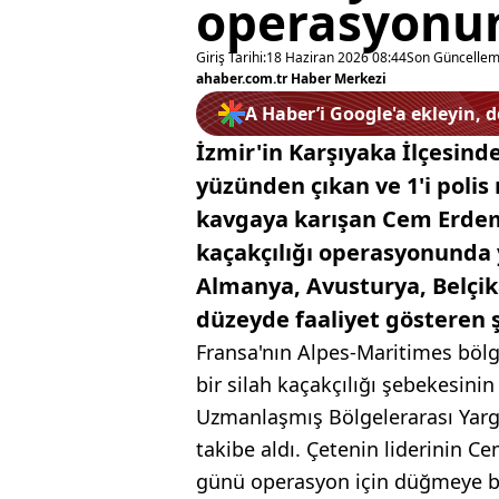
operasyonun
Giriş Tarihi:
18 Haziran 2026 08:44
Son Güncellem
ahaber.com.tr Haber Merkezi
A Haber’i Google'a ekleyin, 
İzmir'in Karşıyaka İlçesinde
yüzünden çıkan ve 1'i polis
kavgaya karışan Cem Erdem,
kaçakçılığı operasyonunda y
Almanya, Avusturya, Belçika
düzeyde faaliyet gösteren ş
Fransa'nın Alpes-Maritimes bölg
bir silah kaçakçılığı şebekesinin
Uzmanlaşmış Bölgelerarası Yargı B
takibe aldı. Çetenin liderinin 
günü operasyon için düğmeye b