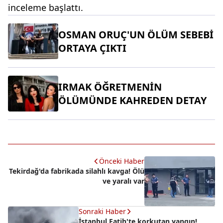
inceleme başlattı.
OSMAN ORUÇ'UN ÖLÜM SEBEBİ
ORTAYA ÇIKTI
IRMAK ÖĞRETMENİN
ÖLÜMÜNDE KAHREDEN DETAY
Önceki Haber
Tekirdağ'da fabrikada silahlı kavga! Ölü
ve yaralı var
Sonraki Haber
İstanbul Fatih'te korkutan yangın!