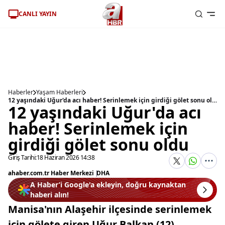
CANLI YAYIN
Haberler
Yaşam Haberleri
12 yaşındaki Uğur'da acı haber! Serinlemek için girdiği gölet sonu oldu
12 yaşındaki Uğur'da acı
haber! Serinlemek için
girdiği gölet sonu oldu
Giriş Tarihi:
18 Haziran 2026 14:38
ahaber.com.tr Haber Merkezi
|
DHA
A Haber’i Google'a ekleyin, doğru kaynaktan
haberi alın!
Manisa'nın Alaşehir ilçesinde serinlemek
için gölete giren Uğur Balkan (12)