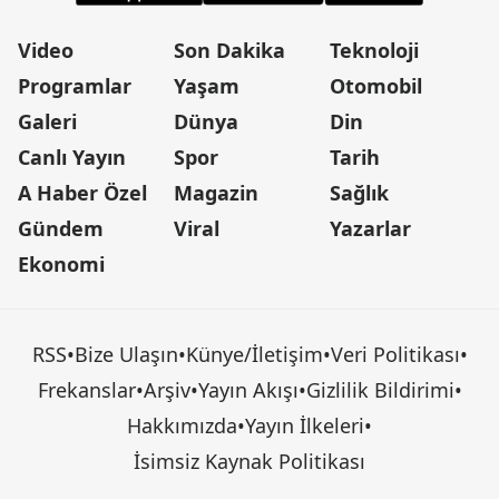
Video
Son Dakika
Teknoloji
Programlar
Yaşam
Otomobil
Galeri
Dünya
Din
Canlı Yayın
Spor
Tarih
A Haber Özel
Magazin
Sağlık
Gündem
Viral
Yazarlar
Ekonomi
RSS
•
Bize Ulaşın
•
Künye/İletişim
•
Veri Politikası
•
Frekanslar
•
Arşiv
•
Yayın Akışı
•
Gizlilik Bildirimi
•
Hakkımızda
•
Yayın İlkeleri
•
İsimsiz Kaynak Politikası