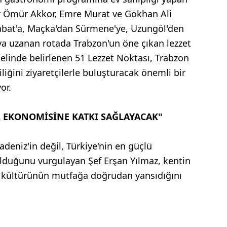
er Ömür Akkor, Emre Murat ve Gökhan Ali
abat'a, Maçka'dan Sürmene'ye, Uzungöl'den
'ya uzanan rotada Trabzon'un öne çıkan lezzet
enelinde belirlenen 51 Lezzet Noktası, Trabzon
iliğini ziyaretçilerle buluşturacak önemli bir
or.
 EKONOMİSİNE KATKI SAĞLAYACAK"
deniz'in değil, Türkiye'nin en güçlü
lduğunu vurgulayan Şef Erşan Yılmaz, kentin
m kültürünün mutfağa doğrudan yansıdığını