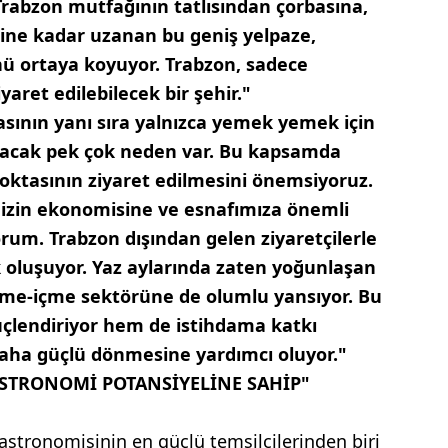
rabzon mutfağının tatlısından çorbasına,
rine kadar uzanan bu geniş yelpaze,
ü ortaya koyuyor. Trabzon, sadece
yaret edilebilecek bir şehir."
rasının yanı sıra yalnızca yemek yemek için
ayacak pek çok neden var. Bu kapsamda
noktasının ziyaret edilmesini önemsiyoruz.
izin ekonomisine ve esnafımıza önemli
rum. Trabzon dışından gelen ziyaretçilerle
ik oluşuyor. Yaz aylarında zaten yoğunlaşan
, yeme-içme sektörüne de olumlu yansıyor. Bu
üçlendiriyor hem de istihdama katkı
aha güçlü dönmesine yardımcı oluyor."
STRONOMİ POTANSİYELİNE SAHİP"
stronomisinin en güçlü temsilcilerinden biri