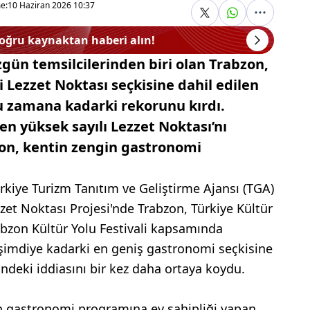
e:
10 Haziran 2026 10:37
doğru kaynaktan haberi alın!
gün temsilcilerinden biri olan Trabzon,
i Lezzet Noktası seçkisine dahil edilen
bu zamana kadarki rekorunu kırdı.
en yüksek sayılı Lezzet Noktası’nı
zon, kentin zengin gastronomi
ürkiye Turizm Tanıtım ve Geliştirme Ajansı (TGA)
zzet Noktası Projesi'nde Trabzon, Türkiye Kültür
rabzon Kültür Yolu Festivali kapsamında
e şimdiye kadarki en geniş gastronomi seçkisine
ndeki iddiasını bir kez daha ortaya koydu.
 gastronomi programına ev sahipliği yapan