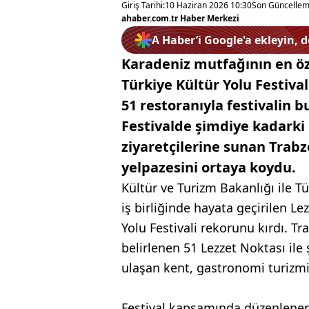
Giriş Tarihi:
10 Haziran 2026 10:30
Son Güncellem
ahaber.com.tr Haber Merkezi
A Haber’i Google'a ekleyin, 
Karadeniz mutfağının en öz
Türkiye Kültür Yolu Festival
51 restoranıyla festivalin 
Festivalde şimdiye kadarki 
ziyaretçilerine sunan Trab
yelpazesini ortaya koydu.
Kültür ve Turizm Bakanlığı ile T
iş birliğinde hayata geçirilen Le
Yolu Festivali rekorunu kırdı. T
belirlenen 51 Lezzet Noktası il
ulaşan kent, gastronomi turizmi
Festival kapsamında düzenlenen