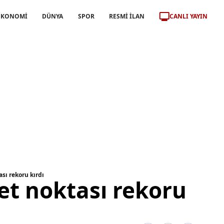
CANLI YAYIN
EKONOMİ
DÜNYA
SPOR
RESMİ İLAN
ası rekoru kırdı
et noktası rekoru