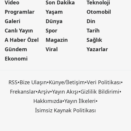
Video
Son Dakika
Teknoloji
Programlar
Yaşam
Otomobil
Galeri
Dünya
Din
Canlı Yayın
Spor
Tarih
A Haber Özel
Magazin
Sağlık
Gündem
Viral
Yazarlar
Ekonomi
RSS
•
Bize Ulaşın
•
Künye/İletişim
•
Veri Politikası
•
Frekanslar
•
Arşiv
•
Yayın Akışı
•
Gizlilik Bildirimi
•
Hakkımızda
•
Yayın İlkeleri
•
İsimsiz Kaynak Politikası