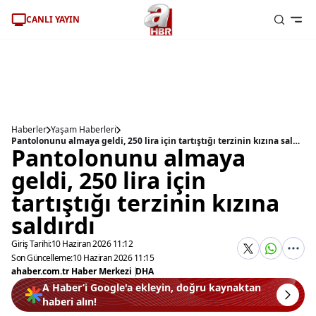
CANLI YAYIN
Haberler
Yaşam Haberleri
Pantolonunu almaya geldi, 250 lira için tartıştığı terzinin kızına saldırdı
Pantolonunu almaya
geldi, 250 lira için
tartıştığı terzinin kızına
saldırdı
Giriş Tarihi:
10 Haziran 2026 11:12
Son Güncelleme:
10 Haziran 2026 11:15
ahaber.com.tr Haber Merkezi
|
DHA
A Haber’i Google'a ekleyin, doğru kaynaktan
haberi alın!