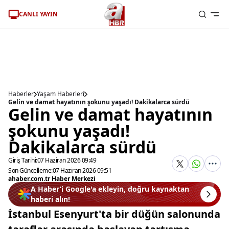
CANLI YAYIN
Haberler
Yaşam Haberleri
Gelin ve damat hayatının şokunu yaşadı! Dakikalarca sürdü
Gelin ve damat hayatının
şokunu yaşadı!
Dakikalarca sürdü
Giriş Tarihi:
07 Haziran 2026 09:49
Son Güncelleme:
07 Haziran 2026 09:51
ahaber.com.tr Haber Merkezi
A Haber’i Google'a ekleyin, doğru kaynaktan
haberi alın!
İstanbul Esenyurt'ta bir düğün salonunda