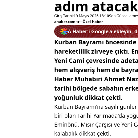
adım atacak
Giriş Tarihi:
19 Mayıs 2026 18:10
Son Güncelleme:
ahaber.com.tr - Özel Haber
A Haber’i Google'a ekleyin, 
Kurban Bayramı öncesinde İ
hareketlilik zirveye çıktı. 
Yeni Cami çevresinde adeta 
hem alışveriş hem de bayram
Haber Muhabiri Ahmet Nazif
tarihi bölgede sabahın erk
yoğunluk dikkat çekti.
Kurban Bayramı'na sayılı günler
biri olan Tarihi Yarımada'da yoğu
Eminönü, Mısır Çarşısı ve Yeni 
kalabalık dikkat çekti.