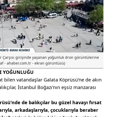
r Çarşısı girişinde yaşanan yoğunluk dron görüntülerine
raf - ahaber.com.tr - ekran görüntüsü)
ÇI YOĞUNLUĞU
at bilen vatandaşlar Galata Köprüsü'ne de akın
lıkçılar, İstanbul Boğazı'nın eşsiz manzarası
üsü'nde de balıkçılar bu güzel havayı fırsat
tlarıyla, arkadaşlarıyla, çocuklarıyla beraber