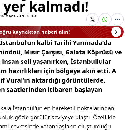
 yer kalmadı!
19 Mayıs 2026 18:18
doğru kaynaktan haberi alın!
stanbul’un kalbi Tarihi Yarımada’da
Eminönü, Mısır Çarşısı, Galata Köprüsü ve
insan seli yaşanırken, İstanbullular
 hazırlıkları için bölgeye akın etti. A
 Vural’ın aktardığı görüntülerde,
en saatlerinden itibaren başlayan
 kala İstanbul'un en hareketli noktalarından
nluk gözle görülür seviyeye ulaştı. Özellikle
Cami çevresinde vatandaşların oluşturduğu