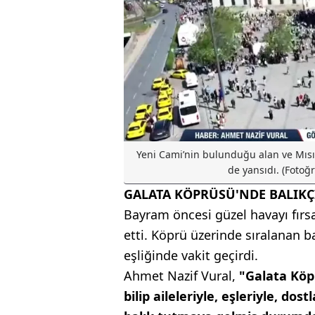
Yeni Cami’nin bulunduğu alan ve Mısı
de yansıdı. (Fotoğ
GALATA KÖPRÜSÜ'NDE BALIK
Bayram öncesi güzel havayı fırs
etti. Köprü üzerinde sıralanan ba
eşliğinde vakit geçirdi.
Ahmet Nazif Vural,
"Galata Köpr
bilip aileleriyle, eşleriyle, dos