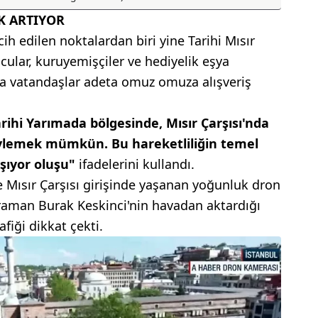
K ARTIYOR
cih edilen noktalardan biri yine Tarihi Mısır
mcular, kuruyemişçiler ve hediyelik eşya
a vatandaşlar adeta omuz omuza alışveriş
arihi Yarımada bölgesinde, Mısır Çarşısı'nda
öylemek mümkün. Bu hareketliliğin temel
şıyor oluşu"
ifadelerini kullandı.
 Mısır Çarşısı girişinde yaşanan yoğunluk dron
raman Burak Keskinci'nin havadan aktardığı
fiği dikkat çekti.