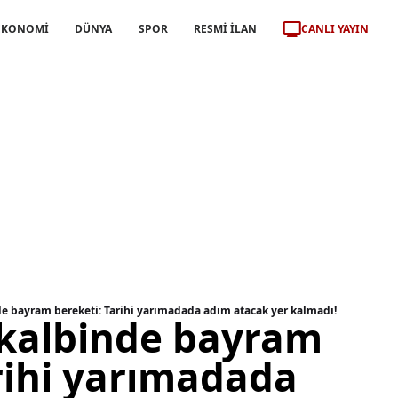
CANLI YAYIN
EKONOMİ
DÜNYA
SPOR
RESMİ İLAN
de bayram bereketi: Tarihi yarımadada adım atacak yer kalmadı!
 kalbinde bayram
rihi yarımadada