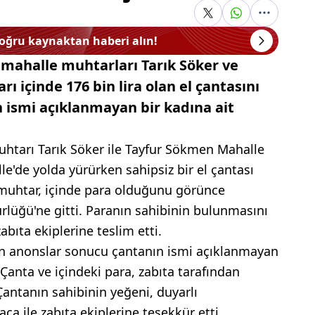
doğru kaynaktan haberi alın!
 mahalle muhtarları Tarık Söker ve
ı içinde 176 bin lira olan el çantasını
n ismi açıklanmayan bir kadına ait
Muhtarı Tarık Söker ile Tayfur Sökmen Mahalle
e'de yolda yürürken sahipsiz bir el çantası
 muhtar, içinde para olduğunu görünce
rlüğü'ne gitti. Paranın sahibinin bulunmasını
abıta ekiplerine teslim etti.
lan anonslar sonucu çantanın ismi açıklanmayan
 Çanta ve içindeki para, zabıta tarafından
Çantanın sahibinin yeğeni, duyarlı
ca ile zabıta ekiplerine teşekkür etti.