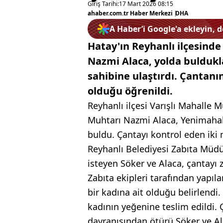
Giriş Tarihi:
17 Mart 2026 08:15
ahaber.com.tr Haber Merkezi
|
DHA
A Haber’i Google'a ekleyin, 
Hatay'ın Reyhanlı ilçesinde
Nazmi Alaca, yolda bulduklar
sahibine ulaştırdı. Çantanı
olduğu öğrenildi.
Reyhanlı ilçesi Varışlı Mahalle 
Muhtarı Nazmi Alaca, Yenimahall
buldu. Çantayı kontrol eden iki
Reyhanlı Belediyesi Zabıta Müdü
isteyen Söker ve Alaca, çantayı z
Zabıta ekipleri tarafından yapı
bir kadına ait olduğu belirlendi.
kadının yeğenine teslim edildi. 
davranışından ötürü Söker ve Ala