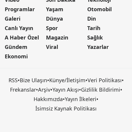
Programlar
Yaşam
Otomobil
Galeri
Dünya
Din
Canlı Yayın
Spor
Tarih
A Haber Özel
Magazin
Sağlık
Gündem
Viral
Yazarlar
Ekonomi
RSS
•
Bize Ulaşın
•
Künye/İletişim
•
Veri Politikası
•
Frekanslar
•
Arşiv
•
Yayın Akışı
•
Gizlilik Bildirimi
•
Hakkımızda
•
Yayın İlkeleri
•
İsimsiz Kaynak Politikası