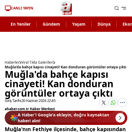
CANLI YAYIN
En Yeniler
Gündem
Yaşam
Dünya
Eko
Haberler
Viral Tıkla Galerileri
Muğla'da bahçe kapısı cinayeti! Kan donduran görüntüler ortaya çıktı
Muğla'da bahçe kapısı
cinayeti! Kan donduran
görüntüler ortaya çıktı
Giriş Tarihi:
20 Haziran 2026 22:45
ahaber.com.tr Haber Merkezi
A Haber’i Google'a ekleyin, doğru kaynaktan
haberi alın!
Muğla'nın Fethiye ilçesinde, bahçe kapısından