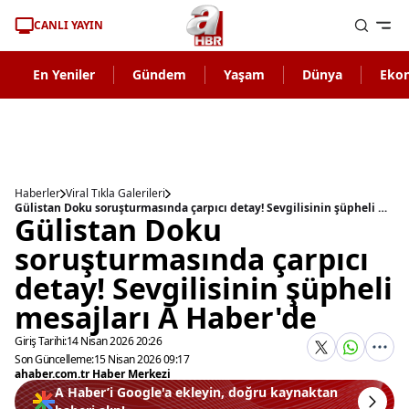
CANLI YAYIN
En Yeniler
Gündem
Yaşam
Dünya
Eko
Haberler
Viral Tıkla Galerileri
Gülistan Doku soruşturmasında çarpıcı detay! Sevgilisinin şüpheli mesajları A Haber'de
Gülistan Doku
soruşturmasında çarpıcı
detay! Sevgilisinin şüpheli
mesajları A Haber'de
Giriş Tarihi:
14 Nisan 2026 20:26
Son Güncelleme:
15 Nisan 2026 09:17
ahaber.com.tr Haber Merkezi
A Haber’i Google'a ekleyin, doğru kaynaktan