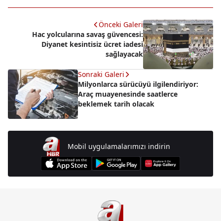
Önceki Galeri
Hac yolcularına savaş güvencesi:
Diyanet kesintisiz ücret iadesi
sağlayacak
Sonraki Galeri
Milyonlarca sürücüyü ilgilendiriyor:
Araç muayenesinde saatlerce
beklemek tarih olacak
Mobil uygulamalarımızı indirin