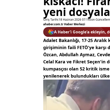
kıskacı! Fira
yeni dosyala
Giriş Tarihi:
18 Haziran 2026 07:14
Son Güncellem
ahaber.com.tr Haber Merkezi
A Haber’i Google'a ekleyin, 
Adalet Bakanlığı, 17-25 Aralı
girişiminin faili FETÖ'ye karşı
Özcan, Abdullah Aymaz, Cevdet
Celal Kara ve Fikret Seçen'in 
kumpasçısı olan 52 kritik isme 
yenilenerek bulundukları ülkel