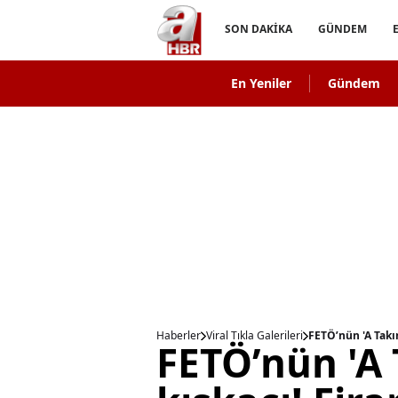
SON DAKİKA
GÜNDEM
En Yeniler
Gündem
Haberler
Viral Tıkla Galerileri
FETÖ’nün 'A Takım
FETÖ’nün 'A 