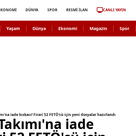
CANLI YAYIN
EKONOMİ
DÜNYA
SPOR
RESMİ İLAN
Yaşam
Dünya
Ekonomi
Magazin
Spor
ı'na iade kıskacı! Firari 52 FETÖ'cü için yeni dosyalar hazırlandı
Takımı'na iade