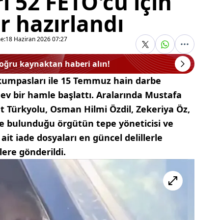
ri 52 FETÖ'cü için
r hazırlandı
e:
18 Haziran 2026 07:27
doğru kaynaktan haberi alın!
k kumpasları ile 15 Temmuz hain darbe
 dev bir hamle başlattı. Aralarında Mustafa
 Türkyolu, Osman Hilmi Özdil, Zekeriya Öz,
de bulunduğu örgütün tepe yöneticisi ve
ait iade dosyaları en güncel delillerle
ere gönderildi.