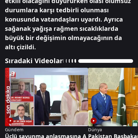
etkili olacağını duyururken olası olumsuz
durumlara karşı tedbirli olunması
konusunda vatandaşları uyardı. Ayrıca
sağanak yağışa rağmen sıcaklıklarda
büyük bir değişimin olmayacağının da
altı çizildi.
Sıradaki Videolar
Gündem
Dünya
Üçlü savunma anlaşmasına A
Pakistan Başbakanı