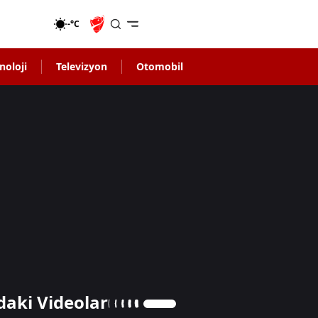
-°C
noloji
Televizyon
Otomobil
daki Videolar