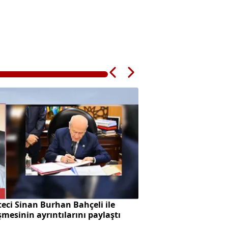
eci Sinan Burhan Bahçeli ile
Başkan Vekilliği se
mesinin ayrıntılarını paylaştı
skandalı!