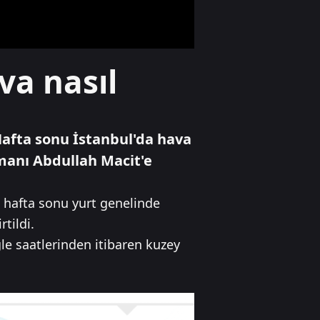
ve faiz dengesi
yeniden
şekilleniyor
Ekonomi
va nasıl
Gabar'da petrol
üretim rekoru
kırıldı
Hafta sonu İstanbul'da hava
Gündem
manı Abdullah Macit'e
Çelik: "Üçüncü göz
diye bir şey yok,
sadece milli göz
n hafta sonu yurt genelinde
vardır"
tildi.
e saatlerinden itibaren kuzey