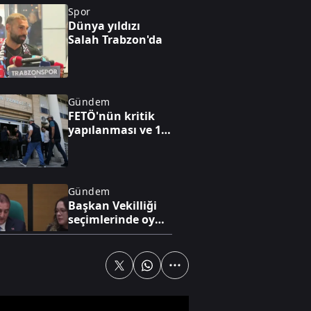
Spor
Dünya yıldızı
Salah Trabzon'da
Gündem
FETÖ'nün kritik
yapılanması ve 15
Temmuz'a giden
süreç!
Gündem
Başkan Vekilliği
seçimlerinde oy
iptali skandalı!
Ekonomi
Enerjide savaş
etkisi! Altın, petrol