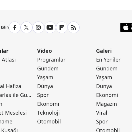
p Edin
lar
Video
Galeri
Atlası
Programlar
En Yeniler
Gündem
Gündem
Yaşam
Yaşam
l Hafıza
Dünya
Dünya
Canan Barlas ile Gündem
Spor
Ekonomi
n
Ekonomi
Magazin
t Meselesi
Teknoloji
Viral
tname
Otomobil
Spor
 Kuşağı
Otomobil