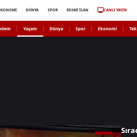
CANLI YAYIN
EKONOMİ
DÜNYA
SPOR
RESMİ İLAN
ndem
Yaşam
Dünya
Spor
Ekonomi
Tek
Sıra