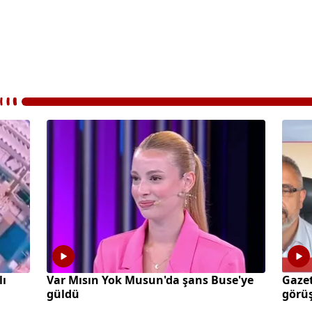
lı
Var Mısın Yok Musun'da şans Buse'ye
Gazet
güldü
görüş