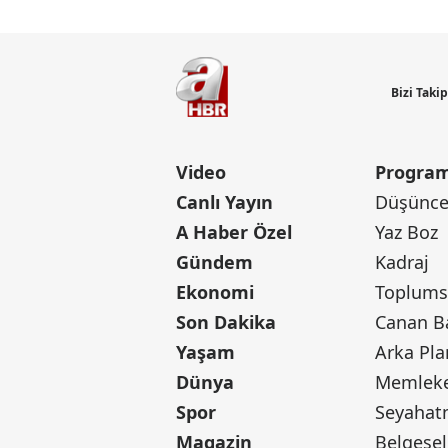
Bizi Taki
Video
Program
Canlı Yayın
Düşünce 
A Haber Özel
Yaz Boz
Gündem
Kadraj
Ekonomi
Toplumsa
Son Dakika
Yaşam
Arka Pla
Dünya
Memleke
Spor
Seyaha
Magazin
Belgesel