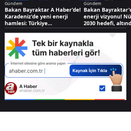
Gündem
Gündem
Bakan Bayraktar A Haber’de!
Bakan Bayraktar'
Karadeniz'de yeni enerji
enerji vizyonu! N
hamlesi: Türkiye
2030 hedefi, altınd
Bulgaristan'da sahaya iniyor
dolarlık hazine