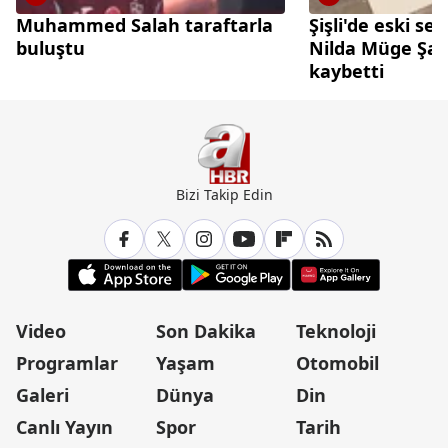
Muhammed Salah taraftarla
Şişli'de eski sev
buluştu
Nilda Müge Şah
kaybetti
Bizi Takip Edin
Video
Son Dakika
Teknoloji
Programlar
Yaşam
Otomobil
Galeri
Dünya
Din
Canlı Yayın
Spor
Tarih