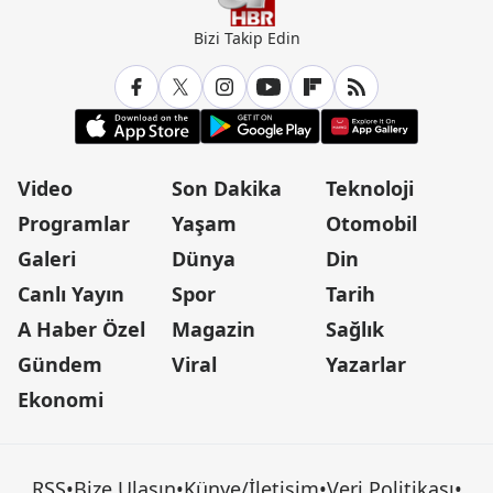
Bizi Takip Edin
Video
Son Dakika
Teknoloji
Programlar
Yaşam
Otomobil
Galeri
Dünya
Din
Canlı Yayın
Spor
Tarih
A Haber Özel
Magazin
Sağlık
Gündem
Viral
Yazarlar
Ekonomi
RSS
•
Bize Ulaşın
•
Künye/İletişim
•
Veri Politikası
•